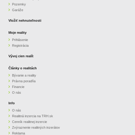
Pozemky
ZVÝRAZNENIE REALITNÝCH INZERÁTOV
Garáže
Vložiť nehnuteľnosti
REKLAMA
Moje reality
Prihlásenie
PARTNERI
Registrácia
OBCHODNÉ PODMIENKY
Vývoj cien realít
Články o realitách
KONTAKT
Bývanie a reality
Právna poradňa
PRIPOMIENKY
Financie
O nás
Info
O nás
Realitná inzercia na TRH.sk
Cenník realitnej inzercie
Zvýraznenie realitných inzerátov
Reklama