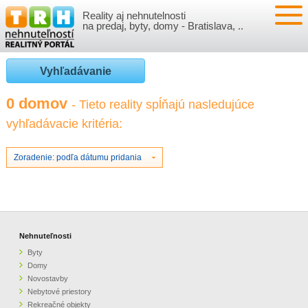
Reality aj nehnutelnosti
NEHNUTEĽNOSTI
na predaj, byty, domy - Bratislava, ..
BYTY
VLOŽIŤ NEHNUTEĽNOSTI
Vyhľadávanie
DOMY
MOJE REALITY
0 domov
- Tieto reality spĺňajú nasledujúce
vyhľadávacie kritéria:
NOVOSTAVBY
PRIHLÁSENIE
VÝVOJ CIEN REALÍT
NEBYTOVÉ PRIESTORY
REGISTRÁCIA
Zoradenie: podľa dátumu pridania
ČLÁNKY O REALITÁCH
REKREAČNÉ OBJEKTY
BÝVANIE A REALITY
INFO
POZEMKY
PRÁVNA PORADŇA
O NÁS
Nehnuteľnosti
Byty
GARÁŽE
FINANCIE
REALITNÁ INZERCIA NA TRH.SK
Domy
Novostavby
Nebytové priestory
O NÁS
CENNÍK REALITNEJ INZERCIE
Rekreačné objekty