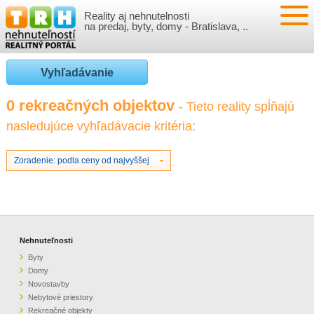
Reality aj nehnutelnosti
NEHNUTEĽNOSTI
na predaj, byty, domy - Bratislava, ..
BYTY
VLOŽIŤ NEHNUTEĽNOSTI
Vyhľadávanie
DOMY
MOJE REALITY
0 rekreačných objektov
- Tieto reality spĺňajú
nasledujúce vyhľadávacie kritéria:
NOVOSTAVBY
PRIHLÁSENIE
VÝVOJ CIEN REALÍT
NEBYTOVÉ PRIESTORY
REGISTRÁCIA
Zoradenie: podla ceny od najvyššej
ČLÁNKY O REALITÁCH
REKREAČNÉ OBJEKTY
BÝVANIE A REALITY
INFO
POZEMKY
PRÁVNA PORADŇA
O NÁS
Nehnuteľnosti
Byty
GARÁŽE
FINANCIE
REALITNÁ INZERCIA NA TRH.SK
Domy
Novostavby
Nebytové priestory
O NÁS
CENNÍK REALITNEJ INZERCIE
Rekreačné objekty