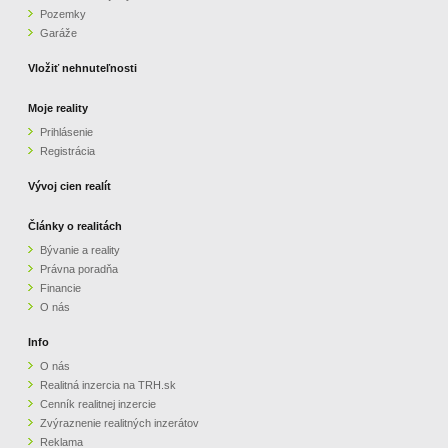
Pozemky
ZVÝRAZNENIE REALITNÝCH INZERÁTOV
Garáže
Vložiť nehnuteľnosti
REKLAMA
Moje reality
Prihlásenie
PARTNERI
Registrácia
OBCHODNÉ PODMIENKY
Vývoj cien realít
Články o realitách
KONTAKT
Bývanie a reality
Právna poradňa
PRIPOMIENKY
Financie
O nás
Info
O nás
Realitná inzercia na TRH.sk
Cenník realitnej inzercie
Zvýraznenie realitných inzerátov
Reklama