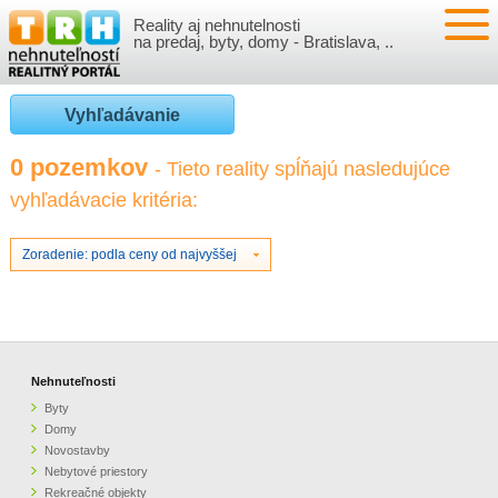
Reality aj nehnutelnosti
NEHNUTEĽNOSTI
na predaj, byty, domy - Bratislava, ..
BYTY
VLOŽIŤ NEHNUTEĽNOSTI
Vyhľadávanie
DOMY
MOJE REALITY
0 pozemkov
- Tieto reality spĺňajú nasledujúce
vyhľadávacie kritéria:
NOVOSTAVBY
PRIHLÁSENIE
VÝVOJ CIEN REALÍT
NEBYTOVÉ PRIESTORY
REGISTRÁCIA
Zoradenie: podla ceny od najvyššej
ČLÁNKY O REALITÁCH
REKREAČNÉ OBJEKTY
BÝVANIE A REALITY
INFO
POZEMKY
PRÁVNA PORADŇA
O NÁS
Nehnuteľnosti
Byty
GARÁŽE
FINANCIE
REALITNÁ INZERCIA NA TRH.SK
Domy
Novostavby
Nebytové priestory
O NÁS
CENNÍK REALITNEJ INZERCIE
Rekreačné objekty