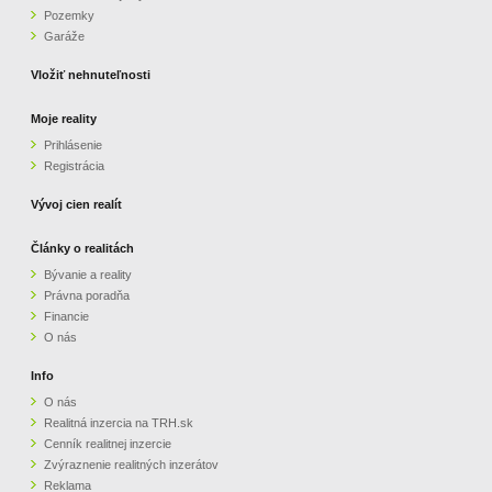
Pozemky
ZVÝRAZNENIE REALITNÝCH INZERÁTOV
Garáže
Vložiť nehnuteľnosti
REKLAMA
Moje reality
Prihlásenie
PARTNERI
Registrácia
OBCHODNÉ PODMIENKY
Vývoj cien realít
Články o realitách
KONTAKT
Bývanie a reality
Právna poradňa
PRIPOMIENKY
Financie
O nás
Info
O nás
Realitná inzercia na TRH.sk
Cenník realitnej inzercie
Zvýraznenie realitných inzerátov
Reklama