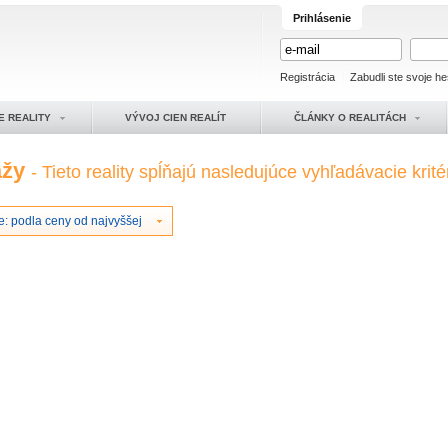
Prihlásenie
Registrácia
Zabudli ste svoje he
E REALITY
VÝVOJ CIEN REALÍT
ČLÁNKY O REALITÁCH
ážy
- Tieto reality spĺňajú nasledujúce vyhľadávacie krité
e: podla ceny od najvyššej