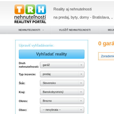
Reality aj nehnutelnosti
na predaj, byty, domy - Bratislava, ..
NEHNUTEĽNOSTI
VLOŽIŤ NEHNUTEĽNOSTI
MOJ
0 gar
Upraviť vyhľadávanie:
Zoradeni
Druh
garáž
nehnuteľnosti:
predaj
Typ inzercie:
Slovensko
Štát:
Banskobystrický
Kraj:
Brezno
Okres:
-- nevybrata --
Obec: