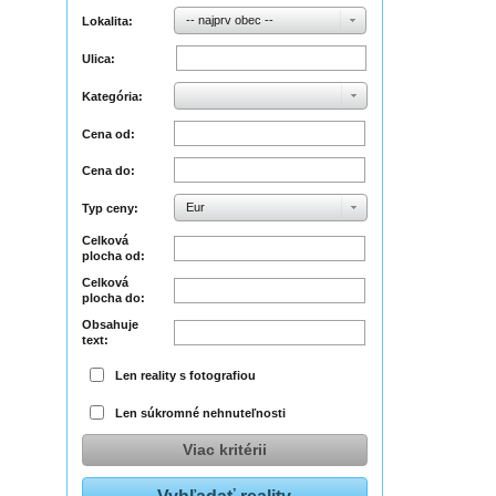
-- najprv obec --
Lokalita:
Ulica:
Kategória:
Cena od:
Cena do:
Eur
Typ ceny:
Celková
plocha od:
Celková
plocha do:
Obsahuje
text:
Len reality s fotografiou
Len súkromné nehnuteľnosti
Viac kritérii