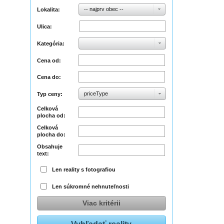
-- najprv obec --
Lokalita:
Ulica:
Kategória:
Cena od:
Cena do:
priceType
Typ ceny:
Celková
plocha od:
Celková
plocha do:
Obsahuje
text:
Len reality s fotografiou
Len súkromné nehnuteľnosti
Viac kritérii