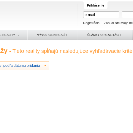
Prihlásenie
Registrácia
Zabudli ste svoje he
E REALITY
VÝVOJ CIEN REALÍT
ČLÁNKY O REALITÁCH
ážy
- Tieto reality spĺňajú nasledujúce vyhľadávacie krité
e: podľa dátumu pridania