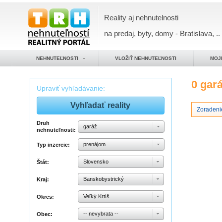
Reality aj nehnutelnosti
na predaj, byty, domy - Bratislava, ..
NEHNUTEĽNOSTI
VLOŽIŤ NEHNUTEĽNOSTI
MOJ
0 gar
Upraviť vyhľadávanie:
Zoradeni
Druh
garáž
nehnuteľnosti:
prenájom
Typ inzercie:
Slovensko
Štát:
Banskobystrický
Kraj:
Veľký Krtíš
Okres:
-- nevybrata --
Obec: