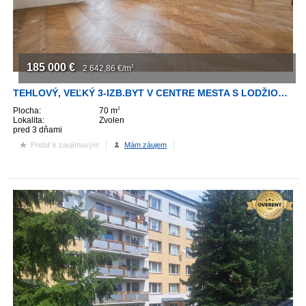
ZVÝRAZNENIE REALITNÝCH INZERÁTOV
REKLAMA
185 000
€
2 642,86
€/m
2
PARTNERI
TEHLOVÝ, VEĽKÝ 3-IZB.BYT V CENTRE MESTA S LODŽIOU V NAJLEPŠEJ LOKALITE
Plocha:
70 m
2
Lokalita:
Zvolen
OBCHODNÉ PODMIENKY
pred 3 dňami
Pridať k zaujímavým
Mám záujem
KONTAKT
PRIPOMIENKY