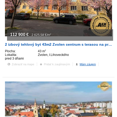
112 900
€
2 625,58
€/m
2
2 izbový tehlový byt 43m2 Zvolen centrum s terasou na predaj
Plocha:
43 m
2
Lokalita:
Zvolen, I.Lihoveckého
pred 3 dňami
Zobraziť na mape
Pridať k zaujímavým
Mám záujem