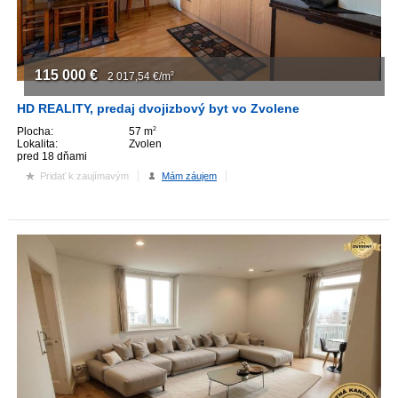
115 000
€
2 017,54
€/m
2
HD REALITY, predaj dvojizbový byt vo Zvolene
Plocha:
57 m
2
Lokalita:
Zvolen
pred 18 dňami
Pridať k zaujímavým
Mám záujem