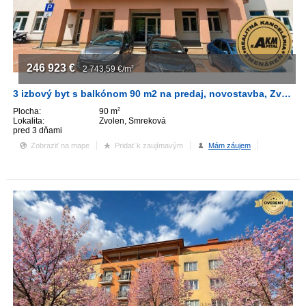
246 923
€
2 743,59
€/m
2
3 izbový byt s balkónom 90 m2 na predaj, novostavba, Zvolen
Plocha:
90 m
2
Lokalita:
Zvolen, Smreková
pred 3 dňami
Zobraziť na mape
Pridať k zaujímavým
Mám záujem