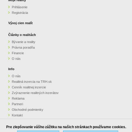
Prihlásenie
Registrácia
Vývoj cien realít
Články o realitách
Bývanie a reality
Právna poradňa
Financie
O nás
Info
O nás
Realitná inzercia na TRH.sk
Cenník realitnej inzercie
Zvýraznenie realitných inzerátov
Reklama
Partneri
Obchodné podmienky
Kontakt
Pripomienky
Pre zlepšovanie vášho zážitku na našich stránkach používame cookies.