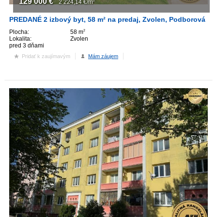
129 000
€
2 224,14
€/m
2
PREDANÉ 2 izbový byt, 58 m² na predaj, Zvolen, Podborová
Plocha:
58 m
2
Lokalita:
Zvolen
pred 3 dňami
Pridať k zaujímavým
Mám záujem