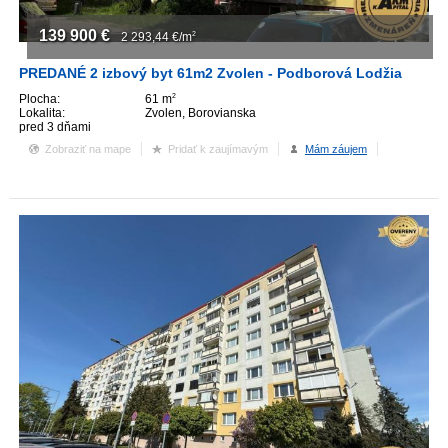
139 900
€
2 293,44
€/m
2
PREDANÉ 2 izbový byt 61m2 Zvolen - Podborová Lodžia
Plocha:
61 m
2
Lokalita:
Zvolen, Borovianska
pred 3 dňami
Zobraziť na mape
Pridať k zaujímavým
Mám záujem