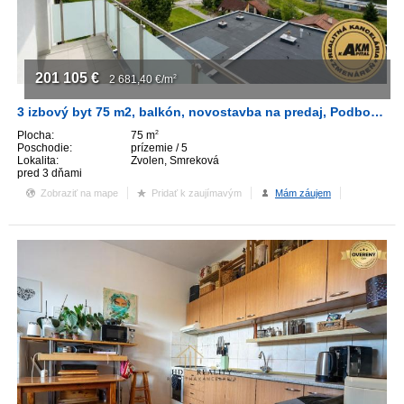
201 105
€
2 681,40
€/m
2
3 izbový byt 75 m2, balkón, novostavba na predaj, Podborová, Zvolen
Plocha:
75 m
2
Poschodie:
prízemie / 5
Lokalita:
Zvolen, Smreková
pred 3 dňami
Zobraziť na mape
Pridať k zaujímavým
Mám záujem