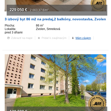
229 050
€
2 663,37
€/m
2
3 izbový byt 86 m2 na predaj,2 balkóny, novostavba, Zvolen
Plocha:
86 m
2
Lokalita:
Zvolen, Smreková
pred 3 dňami
Zobraziť na mape
Pridať k zaujímavým
Mám záujem