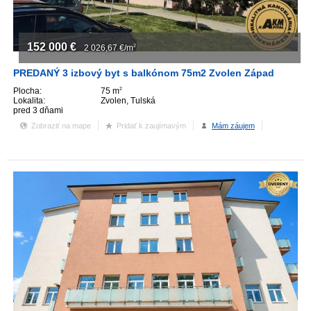
152 000
€
2 026,67
€/m
2
PREDANÝ 3 izbový byt s balkónom 75m2 Zvolen Západ
Plocha:
75 m
2
Lokalita:
Zvolen, Tulská
pred 3 dňami
Zobraziť na mape
Pridať k zaujímavým
Mám záujem