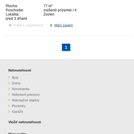
Plocha:
77 m
2
Poschodie:
zvýšené prízemie / 4
Lokalita:
Zvolen
pred 3 dňami
Pridať k zaujímavým
Mám záujem
1
Nehnuteľnosti
Byty
Domy
Novostavby
Nebytové priestory
Rekreačné objekty
Pozemky
Garáže
Vložiť nehnuteľnosti
Moje reality