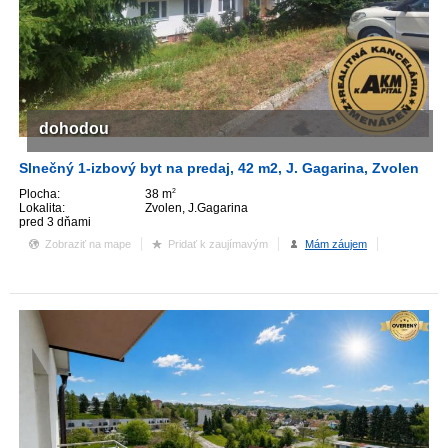
dohodou
Slnečný 1-izbový byt na predaj, 42 m2, J. Gagarina, Zvolen
Plocha:
38 m
2
Lokalita:
Zvolen, J.Gagarina
pred 3 dňami
Zobraziť na mape
Pridať k zaujímavým
Mám záujem