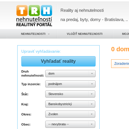
Reality aj nehnutelnosti
na predaj, byty, domy - Bratislava, ..
NEHNUTEĽNOSTI
VLOŽIŤ NEHNUTEĽNOSTI
MOJ
0 do
Upraviť vyhľadávanie:
Zoradeni
Druh
dom
nehnuteľnosti:
podnájom
Typ inzercie:
Slovensko
Štát:
Banskobystrický
Kraj:
Zvolen
Okres:
-- nevybrata --
Obec: