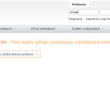
Prihlásenie
Registrácia
Zabudli ste svoje he
E REALITY
VÝVOJ CIEN REALÍT
ČLÁNKY O REALITÁCH
mov
- Tieto reality spĺňajú nasledujúce vyhľadávacie krité
e: podľa dátumu pridania