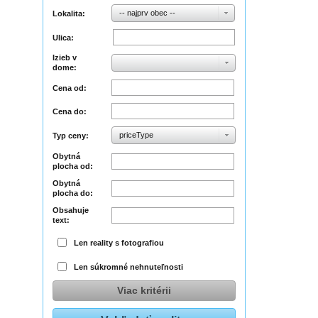
-- najprv obec --
Lokalita:
Ulica:
Izieb v
dome:
Cena od:
Cena do:
priceType
Typ ceny:
Obytná
plocha od:
Obytná
plocha do:
Obsahuje
text:
Len reality s fotografiou
Len súkromné nehnuteľnosti
Viac kritérii