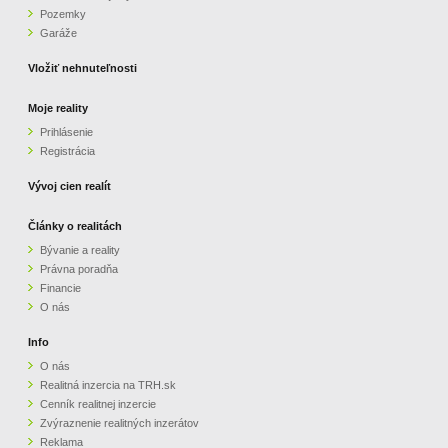
Pozemky
ZVÝRAZNENIE REALITNÝCH INZERÁTOV
Garáže
Vložiť nehnuteľnosti
REKLAMA
Moje reality
Prihlásenie
PARTNERI
Registrácia
OBCHODNÉ PODMIENKY
Vývoj cien realít
Články o realitách
KONTAKT
Bývanie a reality
Právna poradňa
PRIPOMIENKY
Financie
O nás
Info
O nás
Realitná inzercia na TRH.sk
Cenník realitnej inzercie
Zvýraznenie realitných inzerátov
Reklama