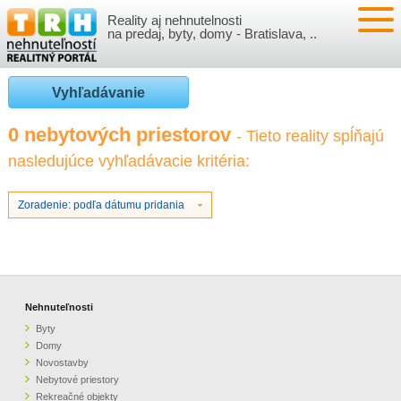
Reality aj nehnutelnosti
NEHNUTEĽNOSTI
na predaj, byty, domy - Bratislava, ..
BYTY
VLOŽIŤ NEHNUTEĽNOSTI
Vyhľadávanie
DOMY
MOJE REALITY
0 nebytových priestorov
- Tieto reality spĺňajú
nasledujúce vyhľadávacie kritéria:
NOVOSTAVBY
PRIHLÁSENIE
VÝVOJ CIEN REALÍT
NEBYTOVÉ PRIESTORY
REGISTRÁCIA
Zoradenie: podľa dátumu pridania
ČLÁNKY O REALITÁCH
REKREAČNÉ OBJEKTY
BÝVANIE A REALITY
INFO
POZEMKY
PRÁVNA PORADŇA
O NÁS
Nehnuteľnosti
Byty
GARÁŽE
FINANCIE
REALITNÁ INZERCIA NA TRH.SK
Domy
Novostavby
Nebytové priestory
O NÁS
CENNÍK REALITNEJ INZERCIE
Rekreačné objekty