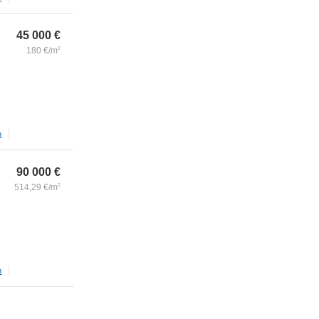
45 000
€
180
€/m
2
m
90 000
€
514,29
€/m
2
m