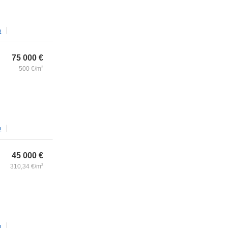
m
75 000
€
500
€/m
2
m
45 000
€
310,34
€/m
2
m