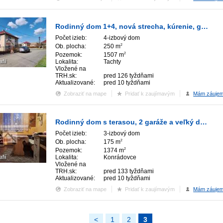
Rodinný dom 1+4, nová strecha, kúrenie, garáž
Počet izieb:
4-izbový dom
Ob. plocha:
250 m
2
Pozemok:
1507 m
2
afií
Lokalita:
Tachty
Vložené na
TRH.sk:
pred 126 tyždňami
Aktualizované:
pred 10 tyždňami
Zobraziť na mape
Pridať k zaujímavým
Mám záuje
Rodinný dom s terasou, 2 garáže a veľký dvor
Počet izieb:
3-izbový dom
Ob. plocha:
175 m
2
Pozemok:
1374 m
2
afií
Lokalita:
Konrádovce
Vložené na
TRH.sk:
pred 133 tyždňami
Aktualizované:
pred 10 tyždňami
Zobraziť na mape
Pridať k zaujímavým
Mám záuje
<
1
2
3