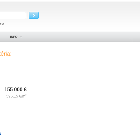
slo
INFO
éria:
155 000
€
596,15
€/m
2
m