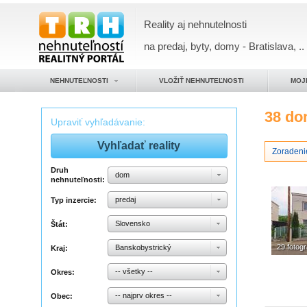
Reality aj nehnutelnosti
na predaj, byty, domy - Bratislava, ..
NEHNUTEĽNOSTI
VLOŽIŤ NEHNUTEĽNOSTI
MOJ
38 d
Upraviť vyhľadávanie:
Zoradeni
Druh
dom
nehnuteľnosti:
predaj
Typ inzercie:
Slovensko
Štát:
29 fotogr
Banskobystrický
Kraj:
-- všetky --
Okres:
-- najprv okres --
Obec: