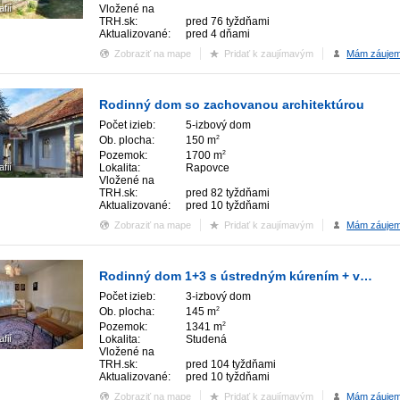
afií
Vložené na
TRH.sk:
pred 76 tyždňami
Aktualizované:
pred 4 dňami
Zobraziť na mape
Pridať k zaujímavým
Mám záuje
Rodinný dom so zachovanou architektúrou
Počet izieb:
5-izbový dom
Ob. plocha:
150 m
2
Pozemok:
1700 m
2
afií
Lokalita:
Rapovce
Vložené na
TRH.sk:
pred 82 tyždňami
Aktualizované:
pred 10 tyždňami
Zobraziť na mape
Pridať k zaujímavým
Mám záuje
Rodinný dom 1+3 s ústredným kúrením + vedľajšie stavby
Počet izieb:
3-izbový dom
Ob. plocha:
145 m
2
Pozemok:
1341 m
2
afií
Lokalita:
Studená
Vložené na
TRH.sk:
pred 104 tyždňami
Aktualizované:
pred 10 tyždňami
Zobraziť na mape
Pridať k zaujímavým
Mám záuje