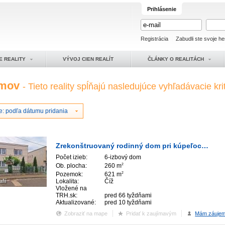
Prihlásenie
Registrácia
Zabudli ste svoje he
E REALITY
VÝVOJ CIEN REALÍT
ČLÁNKY O REALITÁCH
omov
- Tieto reality spĺňajú nasledujúce vyhľadávacie krit
e: podľa dátumu pridania
Zrekonštruovaný rodinný dom pri kúpeľoch Číž
Počet izieb:
6-izbový dom
Ob. plocha:
260 m
2
Pozemok:
621 m
2
afií
Lokalita:
Číž
Vložené na
TRH.sk:
pred 66 tyždňami
Aktualizované:
pred 10 tyždňami
Zobraziť na mape
Pridať k zaujímavým
Mám záuje