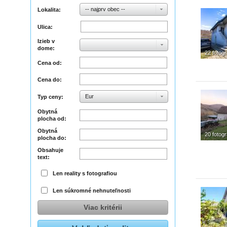
-- najprv obec --
Lokalita:
Ulica:
Izieb v
dome:
22 fotogr
Cena od:
Cena do:
Eur
Typ ceny:
Obytná
plocha od:
Obytná
20 fotogr
plocha do:
Obsahuje
text:
Len reality s fotografiou
Len súkromné nehnuteľnosti
Viac kritérii