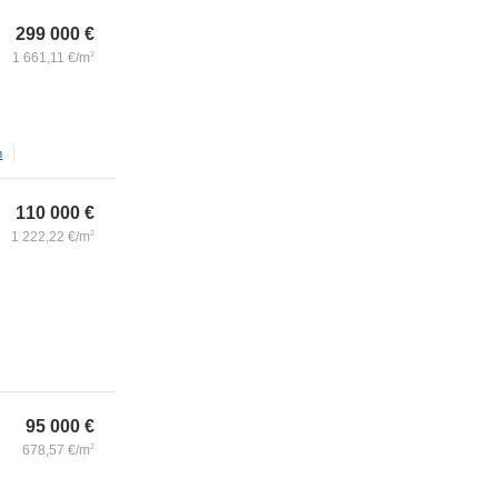
299 000
€
1 661,11
€/m
2
m
110 000
€
1 222,22
€/m
2
95 000
€
678,57
€/m
2