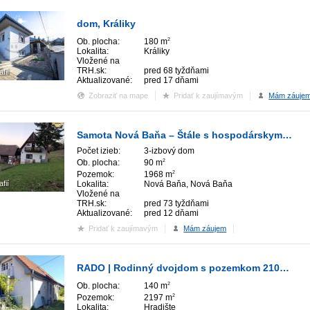
dom, Králiky
Ob. plocha:
180 m
2
Lokalita:
Králiky
Vložené na
TRH.sk:
pred 68 tyždňami
afií
Aktualizované:
pred 17 dňami
Zobraziť na mape
Pridať k zaujímavým
Mám záuje
Samota Nová Baňa – Štále s hospodárskymi stavbami
Počet izieb:
3-izbový dom
Ob. plocha:
90 m
2
Pozemok:
1968 m
2
afií
Lokalita:
Nová Baňa, Nová Baňa
Vložené na
TRH.sk:
pred 73 tyždňami
Aktualizované:
pred 12 dňami
Pridať k zaujímavým
Mám záujem
RADO | Rodinný dvojdom s pozemkom 2100m2 | Hradište
Ob. plocha:
140 m
2
Pozemok:
2197 m
2
Lokalita:
Hradište