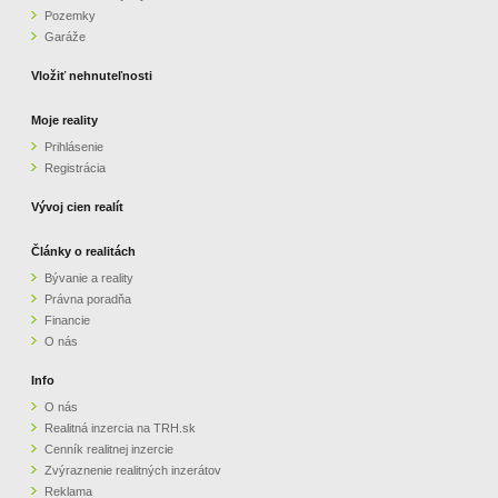
Pozemky
ZVÝRAZNENIE REALITNÝCH INZERÁTOV
Garáže
Vložiť nehnuteľnosti
REKLAMA
Moje reality
Prihlásenie
PARTNERI
Registrácia
OBCHODNÉ PODMIENKY
Vývoj cien realít
Články o realitách
KONTAKT
Bývanie a reality
Právna poradňa
PRIPOMIENKY
Financie
O nás
Info
O nás
Realitná inzercia na TRH.sk
Cenník realitnej inzercie
Zvýraznenie realitných inzerátov
Reklama