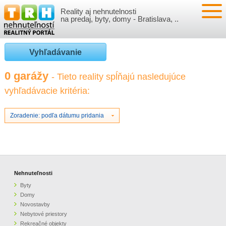
Reality aj nehnutelnosti
NEHNUTEĽNOSTI
na predaj, byty, domy - Bratislava, ..
BYTY
VLOŽIŤ NEHNUTEĽNOSTI
Vyhľadávanie
DOMY
MOJE REALITY
0 garážy
- Tieto reality spĺňajú nasledujúce
vyhľadávacie kritéria:
NOVOSTAVBY
PRIHLÁSENIE
VÝVOJ CIEN REALÍT
NEBYTOVÉ PRIESTORY
REGISTRÁCIA
Zoradenie: podľa dátumu pridania
ČLÁNKY O REALITÁCH
REKREAČNÉ OBJEKTY
BÝVANIE A REALITY
INFO
POZEMKY
PRÁVNA PORADŇA
O NÁS
Nehnuteľnosti
Byty
GARÁŽE
FINANCIE
REALITNÁ INZERCIA NA TRH.SK
Domy
Novostavby
Nebytové priestory
O NÁS
CENNÍK REALITNEJ INZERCIE
Rekreačné objekty