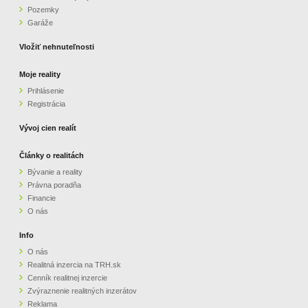
Pozemky
ZVÝRAZNENIE REALITNÝCH INZERÁTOV
Garáže
Vložiť nehnuteľnosti
REKLAMA
Moje reality
Prihlásenie
PARTNERI
Registrácia
OBCHODNÉ PODMIENKY
Vývoj cien realít
Články o realitách
KONTAKT
Bývanie a reality
Právna poradňa
PRIPOMIENKY
Financie
O nás
Info
O nás
Realitná inzercia na TRH.sk
Cenník realitnej inzercie
Zvýraznenie realitných inzerátov
Reklama