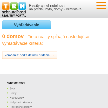
Reality aj nehnutelnosti
NEHNUTEĽNOSTI
na predaj, byty, domy - Bratislava, ..
BYTY
VLOŽIŤ NEHNUTEĽNOSTI
Vyhľadávanie
DOMY
MOJE REALITY
0 domov
- Tieto reality spĺňajú nasledujúce
vyhľadávacie kritéria:
NOVOSTAVBY
PRIHLÁSENIE
VÝVOJ CIEN REALÍT
NEBYTOVÉ PRIESTORY
REGISTRÁCIA
Zoradenie: podľa dátumu pridania
ČLÁNKY O REALITÁCH
REKREAČNÉ OBJEKTY
BÝVANIE A REALITY
INFO
POZEMKY
PRÁVNA PORADŇA
O NÁS
Nehnuteľnosti
Byty
GARÁŽE
FINANCIE
REALITNÁ INZERCIA NA TRH.SK
Domy
Novostavby
Nebytové priestory
O NÁS
CENNÍK REALITNEJ INZERCIE
Rekreačné objekty