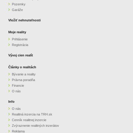
Pozemky
ZVÝRAZNENIE REALITNÝCH INZERÁTOV
Garáže
Vložiť nehnuteľnosti
REKLAMA
Moje reality
Prihlásenie
PARTNERI
Registrácia
OBCHODNÉ PODMIENKY
Vývoj cien realít
Články o realitách
KONTAKT
Bývanie a reality
Právna poradňa
PRIPOMIENKY
Financie
O nás
Info
O nás
Realitná inzercia na TRH.sk
Cenník realitnej inzercie
Zvýraznenie realitných inzerátov
Reklama