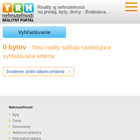
Reality aj nehnutelnosti
NEHNUTEĽNOSTI
na predaj, byty, domy - Bratislava, ..
BYTY
VLOŽIŤ NEHNUTEĽNOSTI
Vyhľadávanie
DOMY
MOJE REALITY
0 bytov
- Tieto reality spĺňajú nasledujúce
vyhľadávacie kritéria:
NOVOSTAVBY
PRIHLÁSENIE
VÝVOJ CIEN REALÍT
NEBYTOVÉ PRIESTORY
REGISTRÁCIA
Zoradenie: podľa dátumu pridania
ČLÁNKY O REALITÁCH
REKREAČNÉ OBJEKTY
BÝVANIE A REALITY
INFO
POZEMKY
PRÁVNA PORADŇA
O NÁS
Nehnuteľnosti
Byty
GARÁŽE
FINANCIE
REALITNÁ INZERCIA NA TRH.SK
Domy
Novostavby
Nebytové priestory
O NÁS
CENNÍK REALITNEJ INZERCIE
Rekreačné objekty