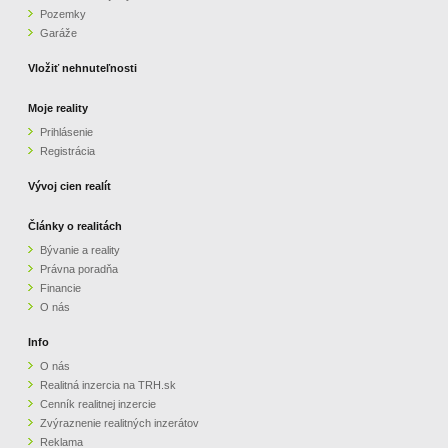
Pozemky
ZVÝRAZNENIE REALITNÝCH INZERÁTOV
Garáže
Vložiť nehnuteľnosti
REKLAMA
Moje reality
Prihlásenie
PARTNERI
Registrácia
OBCHODNÉ PODMIENKY
Vývoj cien realít
Články o realitách
KONTAKT
Bývanie a reality
Právna poradňa
PRIPOMIENKY
Financie
O nás
Info
O nás
Realitná inzercia na TRH.sk
Cenník realitnej inzercie
Zvýraznenie realitných inzerátov
Reklama