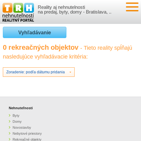
Reality aj nehnutelnosti
NEHNUTEĽNOSTI
na predaj, byty, domy - Bratislava, ..
BYTY
VLOŽIŤ NEHNUTEĽNOSTI
Vyhľadávanie
DOMY
MOJE REALITY
0 rekreačných objektov
- Tieto reality spĺňajú
nasledujúce vyhľadávacie kritéria:
NOVOSTAVBY
PRIHLÁSENIE
VÝVOJ CIEN REALÍT
NEBYTOVÉ PRIESTORY
REGISTRÁCIA
Zoradenie: podľa dátumu pridania
ČLÁNKY O REALITÁCH
REKREAČNÉ OBJEKTY
BÝVANIE A REALITY
INFO
POZEMKY
PRÁVNA PORADŇA
O NÁS
Nehnuteľnosti
Byty
GARÁŽE
FINANCIE
REALITNÁ INZERCIA NA TRH.SK
Domy
Novostavby
Nebytové priestory
O NÁS
CENNÍK REALITNEJ INZERCIE
Rekreačné objekty