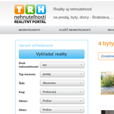
Reality aj nehnutelnosti
na predaj, byty, domy - Bratislava, ..
NEHNUTEĽNOSTI
VLOŽIŤ NEHNUTEĽNOSTI
MOJ
4 byt
Upraviť vyhľadávanie:
Zoradeni
Druh
byt
nehnuteľnosti:
predaj
Typ inzercie:
Slovensko
Štát:
27 fotogr
Prešovský
Kraj:
Prešov
Okres:
Prešov
Obec: