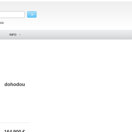
slo
INFO
dohodou
164 900
€