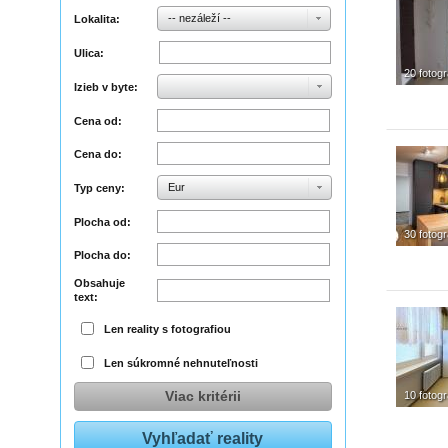
-- nezáleží --
Lokalita:
Ulica:
20 fotogr
Izieb v byte:
Cena od:
Cena do:
Eur
Typ ceny:
Plocha od:
30 fotogr
Plocha do:
Obsahuje
text:
Len reality s fotografiou
Len súkromné nehnuteľnosti
Viac kritérii
10 fotogr