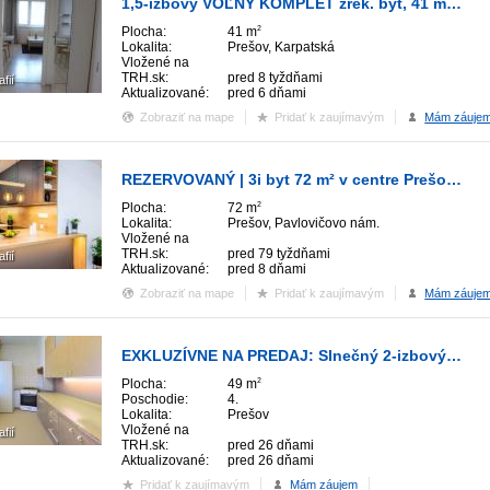
1,5-izbový VOĽNÝ KOMPLET zrek. byt, 41 m2, v cene zariadenie - SEKČOV
Plocha:
41 m
2
Lokalita:
Prešov, Karpatská
Vložené na
TRH.sk:
pred 8 tyždňami
afií
Aktualizované:
pred 6 dňami
Zobraziť na mape
Pridať k zaujímavým
Mám záuje
REZERVOVANÝ | 3i byt 72 m² v centre Prešova s dispozíciou RD
Plocha:
72 m
2
Lokalita:
Prešov, Pavlovičovo nám.
Vložené na
TRH.sk:
pred 79 tyždňami
afií
Aktualizované:
pred 8 dňami
Zobraziť na mape
Pridať k zaujímavým
Mám záuje
EXKLUZÍVNE NA PREDAJ: Slnečný 2-izbový byt s loggiou – ulica Českoslov
Plocha:
49 m
2
Poschodie:
4.
Lokalita:
Prešov
Vložené na
afií
TRH.sk:
pred 26 dňami
Aktualizované:
pred 26 dňami
Pridať k zaujímavým
Mám záujem