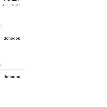
4 021,95
€/m
2
m
dohodou
m
dohodou