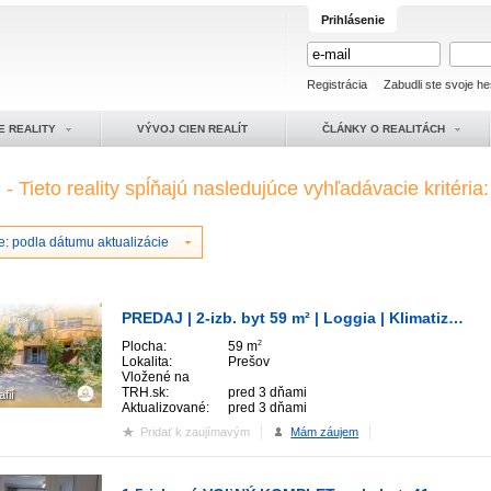
Prihlásenie
Registrácia
Zabudli ste svoje he
E REALITY
VÝVOJ CIEN REALÍT
ČLÁNKY O REALITÁCH
y
- Tieto reality spĺňajú nasledujúce vyhľadávacie kritéria:
e: podla dátumu aktualizácie
PREDAJ | 2-izb. byt 59 m² | Loggia | Klimatizácia
Plocha:
59 m
2
Lokalita:
Prešov
Vložené na
TRH.sk:
pred 3 dňami
afií
Aktualizované:
pred 3 dňami
Pridať k zaujímavým
Mám záujem