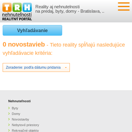
Reality aj nehnutelnosti
NEHNUTEĽNOSTI
na predaj, byty, domy - Bratislava, ..
BYTY
VLOŽIŤ NEHNUTEĽNOSTI
Vyhľadávanie
DOMY
MOJE REALITY
0 novostavieb
- Tieto reality spĺňajú nasledujúce
vyhľadávacie kritéria:
NOVOSTAVBY
PRIHLÁSENIE
VÝVOJ CIEN REALÍT
NEBYTOVÉ PRIESTORY
REGISTRÁCIA
Zoradenie: podľa dátumu pridania
ČLÁNKY O REALITÁCH
REKREAČNÉ OBJEKTY
BÝVANIE A REALITY
INFO
POZEMKY
PRÁVNA PORADŇA
O NÁS
Nehnuteľnosti
Byty
GARÁŽE
FINANCIE
REALITNÁ INZERCIA NA TRH.SK
Domy
Novostavby
Nebytové priestory
O NÁS
CENNÍK REALITNEJ INZERCIE
Rekreačné objekty