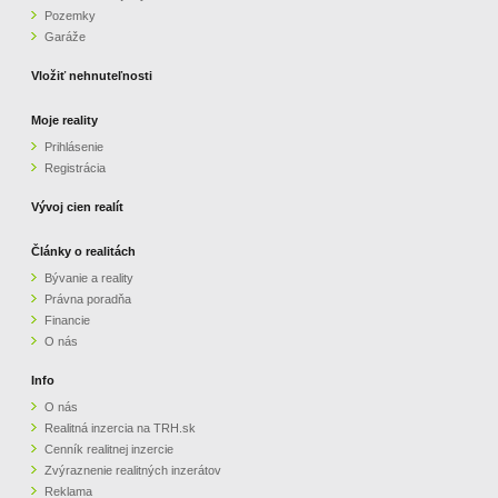
Pozemky
ZVÝRAZNENIE REALITNÝCH INZERÁTOV
Garáže
Vložiť nehnuteľnosti
REKLAMA
Moje reality
Prihlásenie
PARTNERI
Registrácia
OBCHODNÉ PODMIENKY
Vývoj cien realít
Články o realitách
KONTAKT
Bývanie a reality
Právna poradňa
PRIPOMIENKY
Financie
O nás
Info
O nás
Realitná inzercia na TRH.sk
Cenník realitnej inzercie
Zvýraznenie realitných inzerátov
Reklama