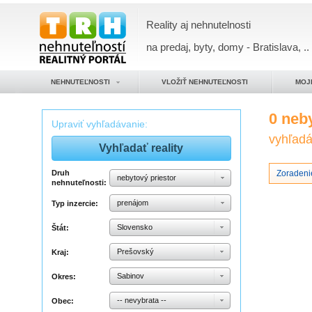
Reality aj nehnutelnosti
na predaj, byty, domy - Bratislava, ..
NEHNUTEĽNOSTI
VLOŽIŤ NEHNUTEĽNOSTI
MOJ
0 neb
Upraviť vyhľadávanie:
vyhľadáv
Druh
Zoradeni
nebytový priestor
nehnuteľnosti:
prenájom
Typ inzercie:
Slovensko
Štát:
Prešovský
Kraj:
Sabinov
Okres:
-- nevybrata --
Obec: