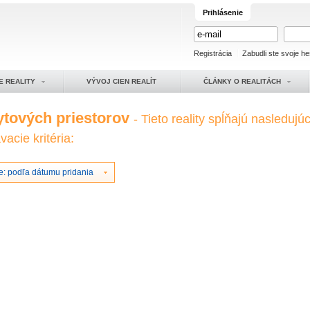
Prihlásenie
Registrácia
Zabudli ste svoje he
E REALITY
VÝVOJ CIEN REALÍT
ČLÁNKY O REALITÁCH
ytových priestorov
- Tieto reality spĺňajú nasledujú
acie kritéria:
e: podľa dátumu pridania