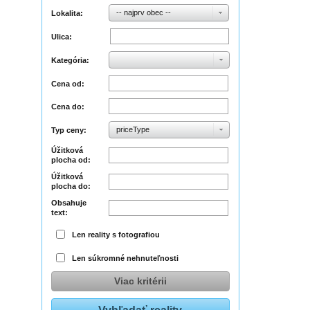
-- najprv obec --
Lokalita:
Ulica:
Kategória:
Cena od:
Cena do:
priceType
Typ ceny:
Úžitková
plocha od:
Úžitková
plocha do:
Obsahuje
text:
Len reality s fotografiou
Len súkromné nehnuteľnosti
Viac kritérii