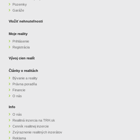
Pozemky
ZVÝRAZNENIE REALITNÝCH INZERÁTOV
Garáže
Vložiť nehnuteľnosti
REKLAMA
Moje reality
Prihlásenie
PARTNERI
Registrácia
OBCHODNÉ PODMIENKY
Vývoj cien realít
Články o realitách
KONTAKT
Bývanie a reality
Právna poradňa
PRIPOMIENKY
Financie
O nás
Info
O nás
Realitná inzercia na TRH.sk
Cenník realitnej inzercie
Zvýraznenie realitných inzerátov
Reklama