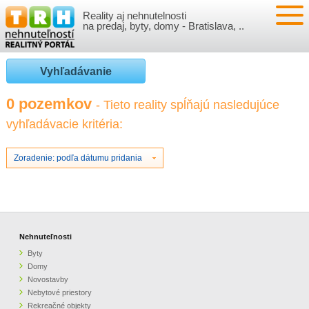
Reality aj nehnutelnosti
NEHNUTEĽNOSTI
na predaj, byty, domy - Bratislava, ..
BYTY
VLOŽIŤ NEHNUTEĽNOSTI
Vyhľadávanie
DOMY
MOJE REALITY
0 pozemkov
- Tieto reality spĺňajú nasledujúce
vyhľadávacie kritéria:
NOVOSTAVBY
PRIHLÁSENIE
VÝVOJ CIEN REALÍT
NEBYTOVÉ PRIESTORY
REGISTRÁCIA
Zoradenie: podľa dátumu pridania
ČLÁNKY O REALITÁCH
REKREAČNÉ OBJEKTY
BÝVANIE A REALITY
INFO
POZEMKY
PRÁVNA PORADŇA
O NÁS
Nehnuteľnosti
Byty
GARÁŽE
FINANCIE
REALITNÁ INZERCIA NA TRH.SK
Domy
Novostavby
Nebytové priestory
O NÁS
CENNÍK REALITNEJ INZERCIE
Rekreačné objekty