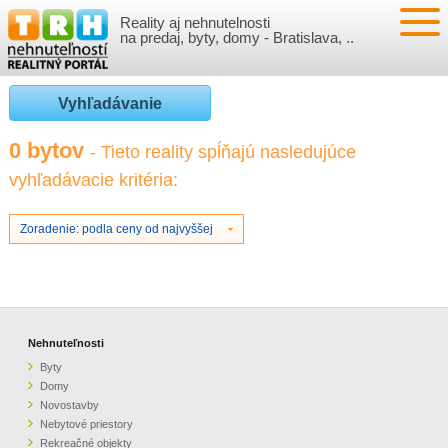
Reality aj nehnutelnosti
NEHNUTEĽNOSTI
na predaj, byty, domy - Bratislava, ..
BYTY
VLOŽIŤ NEHNUTEĽNOSTI
Vyhľadávanie
DOMY
MOJE REALITY
0 bytov
- Tieto reality spĺňajú nasledujúce
vyhľadávacie kritéria:
NOVOSTAVBY
PRIHLÁSENIE
VÝVOJ CIEN REALÍT
NEBYTOVÉ PRIESTORY
REGISTRÁCIA
Zoradenie: podla ceny od najvyššej
ČLÁNKY O REALITÁCH
REKREAČNÉ OBJEKTY
BÝVANIE A REALITY
INFO
POZEMKY
PRÁVNA PORADŇA
O NÁS
Nehnuteľnosti
Byty
GARÁŽE
FINANCIE
REALITNÁ INZERCIA NA TRH.SK
Domy
Novostavby
Nebytové priestory
O NÁS
CENNÍK REALITNEJ INZERCIE
Rekreačné objekty