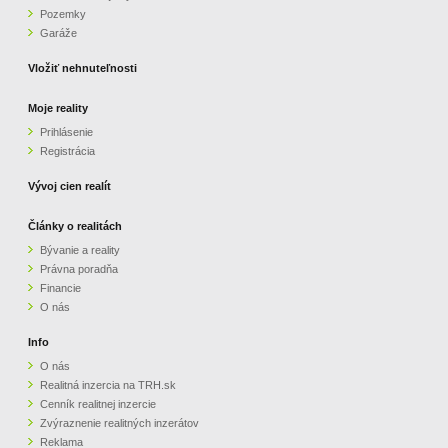
Pozemky
ZVÝRAZNENIE REALITNÝCH INZERÁTOV
Garáže
Vložiť nehnuteľnosti
REKLAMA
Moje reality
Prihlásenie
PARTNERI
Registrácia
OBCHODNÉ PODMIENKY
Vývoj cien realít
Články o realitách
KONTAKT
Bývanie a reality
Právna poradňa
PRIPOMIENKY
Financie
O nás
Info
O nás
Realitná inzercia na TRH.sk
Cenník realitnej inzercie
Zvýraznenie realitných inzerátov
Reklama