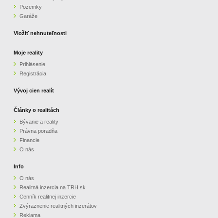
Pozemky
ZVÝRAZNENIE REALITNÝCH INZERÁTOV
Garáže
Vložiť nehnuteľnosti
REKLAMA
Moje reality
Prihlásenie
PARTNERI
Registrácia
OBCHODNÉ PODMIENKY
Vývoj cien realít
Články o realitách
KONTAKT
Bývanie a reality
Právna poradňa
PRIPOMIENKY
Financie
O nás
Info
O nás
Realitná inzercia na TRH.sk
Cenník realitnej inzercie
Zvýraznenie realitných inzerátov
Reklama