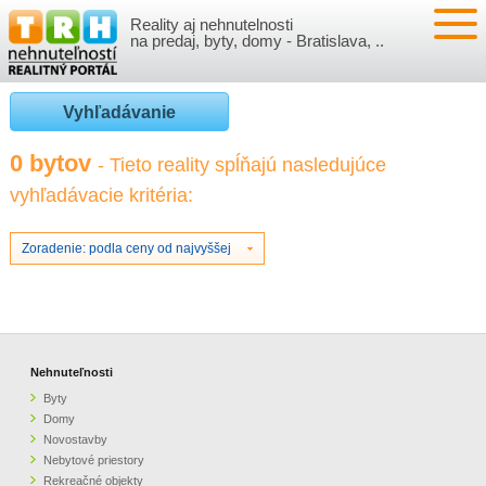
Reality aj nehnutelnosti
NEHNUTEĽNOSTI
na predaj, byty, domy - Bratislava, ..
BYTY
VLOŽIŤ NEHNUTEĽNOSTI
Vyhľadávanie
DOMY
MOJE REALITY
0 bytov
- Tieto reality spĺňajú nasledujúce
vyhľadávacie kritéria:
NOVOSTAVBY
PRIHLÁSENIE
VÝVOJ CIEN REALÍT
NEBYTOVÉ PRIESTORY
REGISTRÁCIA
Zoradenie: podla ceny od najvyššej
ČLÁNKY O REALITÁCH
REKREAČNÉ OBJEKTY
BÝVANIE A REALITY
INFO
POZEMKY
PRÁVNA PORADŇA
O NÁS
Nehnuteľnosti
Byty
GARÁŽE
FINANCIE
REALITNÁ INZERCIA NA TRH.SK
Domy
Novostavby
Nebytové priestory
O NÁS
CENNÍK REALITNEJ INZERCIE
Rekreačné objekty