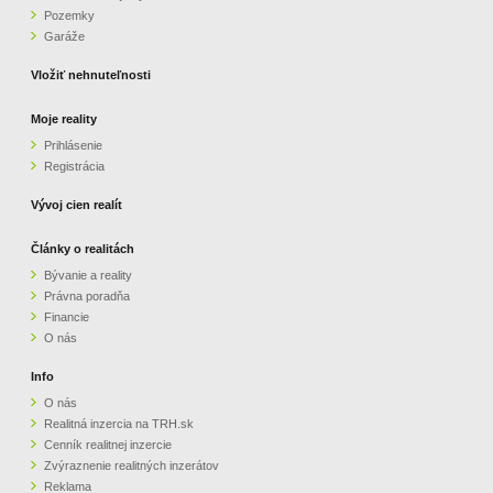
Pozemky
ZVÝRAZNENIE REALITNÝCH INZERÁTOV
Garáže
Vložiť nehnuteľnosti
REKLAMA
Moje reality
Prihlásenie
PARTNERI
Registrácia
OBCHODNÉ PODMIENKY
Vývoj cien realít
Články o realitách
KONTAKT
Bývanie a reality
Právna poradňa
PRIPOMIENKY
Financie
O nás
Info
O nás
Realitná inzercia na TRH.sk
Cenník realitnej inzercie
Zvýraznenie realitných inzerátov
Reklama