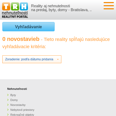
Reality aj nehnutelnosti
NEHNUTEĽNOSTI
na predaj, byty, domy - Bratislava, ..
BYTY
VLOŽIŤ NEHNUTEĽNOSTI
Vyhľadávanie
DOMY
MOJE REALITY
0 novostavieb
- Tieto reality spĺňajú nasledujúce
vyhľadávacie kritéria:
NOVOSTAVBY
PRIHLÁSENIE
VÝVOJ CIEN REALÍT
NEBYTOVÉ PRIESTORY
REGISTRÁCIA
Zoradenie: podľa dátumu pridania
ČLÁNKY O REALITÁCH
REKREAČNÉ OBJEKTY
BÝVANIE A REALITY
INFO
POZEMKY
PRÁVNA PORADŇA
O NÁS
Nehnuteľnosti
Byty
GARÁŽE
FINANCIE
REALITNÁ INZERCIA NA TRH.SK
Domy
Novostavby
Nebytové priestory
O NÁS
CENNÍK REALITNEJ INZERCIE
Rekreačné objekty