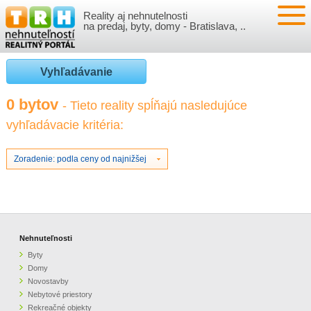
Reality aj nehnutelnosti
NEHNUTEĽNOSTI
na predaj, byty, domy - Bratislava, ..
BYTY
VLOŽIŤ NEHNUTEĽNOSTI
Vyhľadávanie
DOMY
MOJE REALITY
0 bytov
- Tieto reality spĺňajú nasledujúce
vyhľadávacie kritéria:
NOVOSTAVBY
PRIHLÁSENIE
VÝVOJ CIEN REALÍT
NEBYTOVÉ PRIESTORY
REGISTRÁCIA
Zoradenie: podla ceny od najnižšej
ČLÁNKY O REALITÁCH
REKREAČNÉ OBJEKTY
BÝVANIE A REALITY
INFO
POZEMKY
PRÁVNA PORADŇA
O NÁS
Nehnuteľnosti
Byty
GARÁŽE
FINANCIE
REALITNÁ INZERCIA NA TRH.SK
Domy
Novostavby
Nebytové priestory
O NÁS
CENNÍK REALITNEJ INZERCIE
Rekreačné objekty