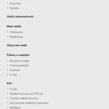
Pozemky
ZVÝRAZNENIE REALITNÝCH INZERÁTOV
Garáže
Vložiť nehnuteľnosti
REKLAMA
Moje reality
Prihlásenie
PARTNERI
Registrácia
OBCHODNÉ PODMIENKY
Vývoj cien realít
Články o realitách
KONTAKT
Bývanie a reality
Právna poradňa
PRIPOMIENKY
Financie
O nás
Info
O nás
Realitná inzercia na TRH.sk
Cenník realitnej inzercie
Zvýraznenie realitných inzerátov
Reklama