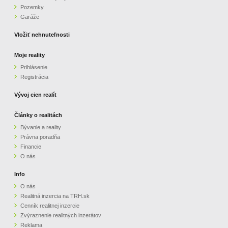
Pozemky
ZVÝRAZNENIE REALITNÝCH INZERÁTOV
Garáže
Vložiť nehnuteľnosti
REKLAMA
Moje reality
Prihlásenie
PARTNERI
Registrácia
OBCHODNÉ PODMIENKY
Vývoj cien realít
Články o realitách
KONTAKT
Bývanie a reality
Právna poradňa
PRIPOMIENKY
Financie
O nás
Info
O nás
Realitná inzercia na TRH.sk
Cenník realitnej inzercie
Zvýraznenie realitných inzerátov
Reklama