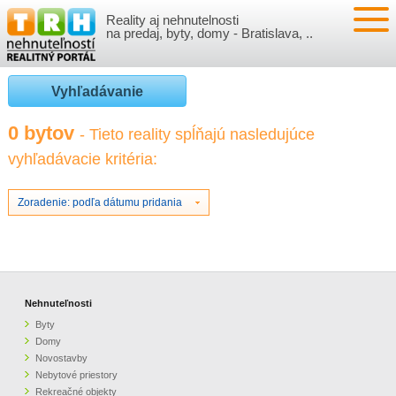
Reality aj nehnutelnosti
NEHNUTEĽNOSTI
na predaj, byty, domy - Bratislava, ..
BYTY
VLOŽIŤ NEHNUTEĽNOSTI
Vyhľadávanie
DOMY
MOJE REALITY
0 bytov
- Tieto reality spĺňajú nasledujúce
vyhľadávacie kritéria:
NOVOSTAVBY
PRIHLÁSENIE
VÝVOJ CIEN REALÍT
NEBYTOVÉ PRIESTORY
REGISTRÁCIA
Zoradenie: podľa dátumu pridania
ČLÁNKY O REALITÁCH
REKREAČNÉ OBJEKTY
BÝVANIE A REALITY
INFO
POZEMKY
PRÁVNA PORADŇA
O NÁS
Nehnuteľnosti
Byty
GARÁŽE
FINANCIE
REALITNÁ INZERCIA NA TRH.SK
Domy
Novostavby
Nebytové priestory
O NÁS
CENNÍK REALITNEJ INZERCIE
Rekreačné objekty