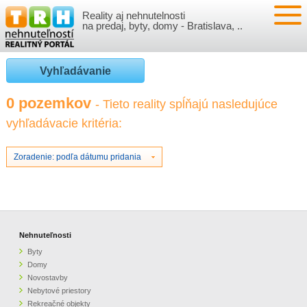
Reality aj nehnutelnosti
NEHNUTEĽNOSTI
na predaj, byty, domy - Bratislava, ..
BYTY
VLOŽIŤ NEHNUTEĽNOSTI
Vyhľadávanie
DOMY
MOJE REALITY
0 pozemkov
- Tieto reality spĺňajú nasledujúce
vyhľadávacie kritéria:
NOVOSTAVBY
PRIHLÁSENIE
VÝVOJ CIEN REALÍT
NEBYTOVÉ PRIESTORY
REGISTRÁCIA
Zoradenie: podľa dátumu pridania
ČLÁNKY O REALITÁCH
REKREAČNÉ OBJEKTY
BÝVANIE A REALITY
INFO
POZEMKY
PRÁVNA PORADŇA
O NÁS
Nehnuteľnosti
Byty
GARÁŽE
FINANCIE
REALITNÁ INZERCIA NA TRH.SK
Domy
Novostavby
Nebytové priestory
O NÁS
CENNÍK REALITNEJ INZERCIE
Rekreačné objekty