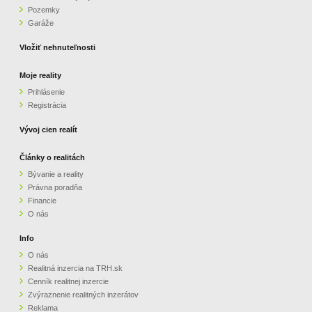
Pozemky
ZVÝRAZNENIE REALITNÝCH INZERÁTOV
Garáže
Vložiť nehnuteľnosti
REKLAMA
Moje reality
Prihlásenie
PARTNERI
Registrácia
OBCHODNÉ PODMIENKY
Vývoj cien realít
Články o realitách
KONTAKT
Bývanie a reality
Právna poradňa
PRIPOMIENKY
Financie
O nás
Info
O nás
Realitná inzercia na TRH.sk
Cenník realitnej inzercie
Zvýraznenie realitných inzerátov
Reklama