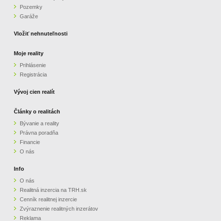
Pozemky
ZVÝRAZNENIE REALITNÝCH INZERÁTOV
Garáže
Vložiť nehnuteľnosti
REKLAMA
Moje reality
Prihlásenie
PARTNERI
Registrácia
OBCHODNÉ PODMIENKY
Vývoj cien realít
Články o realitách
KONTAKT
Bývanie a reality
Právna poradňa
PRIPOMIENKY
Financie
O nás
Info
O nás
Realitná inzercia na TRH.sk
Cenník realitnej inzercie
Zvýraznenie realitných inzerátov
Reklama