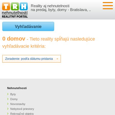
Reality aj nehnutelnosti
NEHNUTEĽNOSTI
na predaj, byty, domy - Bratislava, ..
BYTY
VLOŽIŤ NEHNUTEĽNOSTI
Vyhľadávanie
DOMY
MOJE REALITY
0 domov
- Tieto reality spĺňajú nasledujúce
vyhľadávacie kritéria:
NOVOSTAVBY
PRIHLÁSENIE
VÝVOJ CIEN REALÍT
NEBYTOVÉ PRIESTORY
REGISTRÁCIA
Zoradenie: podľa dátumu pridania
ČLÁNKY O REALITÁCH
REKREAČNÉ OBJEKTY
BÝVANIE A REALITY
INFO
POZEMKY
PRÁVNA PORADŇA
O NÁS
Nehnuteľnosti
Byty
GARÁŽE
FINANCIE
REALITNÁ INZERCIA NA TRH.SK
Domy
Novostavby
Nebytové priestory
O NÁS
CENNÍK REALITNEJ INZERCIE
Rekreačné objekty