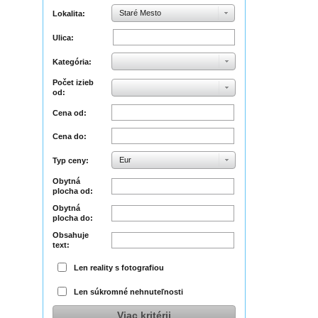
Staré Mesto
Lokalita:
Ulica:
Kategória:
Počet izieb
od:
Cena od:
Cena do:
Eur
Typ ceny:
Obytná
plocha od:
Obytná
plocha do:
Obsahuje
text:
Len reality s fotografiou
Len súkromné nehnuteľnosti
Viac kritérii