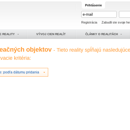
Prihlásenie
Registrácia
Zabudli ste svoje he
E REALITY
VÝVOJ CIEN REALÍT
ČLÁNKY O REALITÁCH
reačných objektov
- Tieto reality spĺňajú nasledujúc
acie kritéria:
e: podľa dátumu pridania