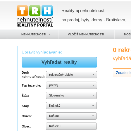
Reality aj nehnutelnosti
na predaj, byty, domy - Bratislava, ..
NEHNUTEĽNOSTI
VLOŽIŤ NEHNUTEĽNOSTI
MOJ
0 rek
Upraviť vyhľadávanie:
vyhľadáv
Druh
Zoradeni
rekreačný objekt
nehnuteľnosti:
predaj
Typ inzercie:
Slovensko
Štát:
Košický
Kraj:
Košice
Okres:
Košice I
Obec: