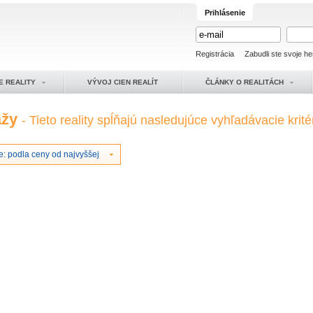
Prihlásenie
Registrácia
Zabudli ste svoje he
E REALITY
VÝVOJ CIEN REALÍT
ČLÁNKY O REALITÁCH
ážy
- Tieto reality spĺňajú nasledujúce vyhľadávacie krité
e: podla ceny od najvyššej