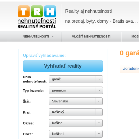
Reality aj nehnutelnosti
na predaj, byty, domy - Bratislava, ..
NEHNUTEĽNOSTI
VLOŽIŤ NEHNUTEĽNOSTI
MOJ
0 gar
Upraviť vyhľadávanie:
Zoradeni
Druh
garáž
nehnuteľnosti:
prenájom
Typ inzercie:
Slovensko
Štát:
Košický
Kraj:
Košice
Okres:
Košice I
Obec: