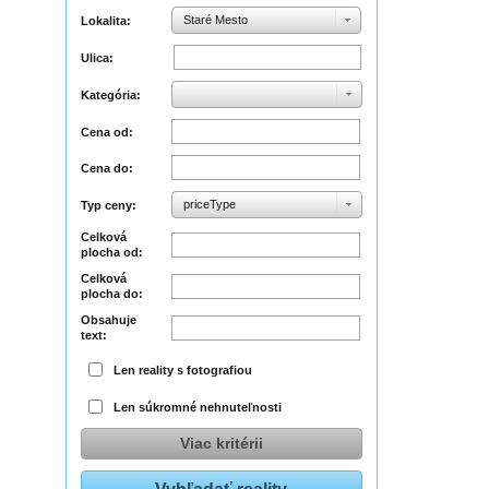
Staré Mesto
Lokalita:
Ulica:
Kategória:
Cena od:
Cena do:
priceType
Typ ceny:
Celková
plocha od:
Celková
plocha do:
Obsahuje
text:
Len reality s fotografiou
Len súkromné nehnuteľnosti
Viac kritérii