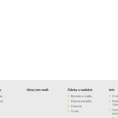
y
Vývoj cien realít
Články o realitách
Info
ie
Bývanie a reality
O n
cia
Právna poradňa
Real
TRH
Financie
Cenn
O nás
inze