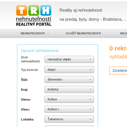
Reality aj nehnutelnosti
na predaj, byty, domy - Bratislava, ..
NEHNUTEĽNOSTI
VLOŽIŤ NEHNUTEĽNOSTI
MOJ
0 rek
Upraviť vyhľadávanie:
vyhľadáv
Druh
rekreačný objekt
nehnuteľnosti:
dopyt
Typ inzercie:
Zoradenie
Slovensko
Štát:
Košický
Kraj:
Košice
Okres:
Košice I
Obec:
Ťahanovce
Lokalita: