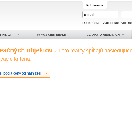
Prihlásenie
Registrácia
Zabudli ste svoje he
E REALITY
VÝVOJ CIEN REALÍT
ČLÁNKY O REALITÁCH
reačných objektov
- Tieto reality spĺňajú nasledujúc
acie kritéria:
: podla ceny od najnižšej