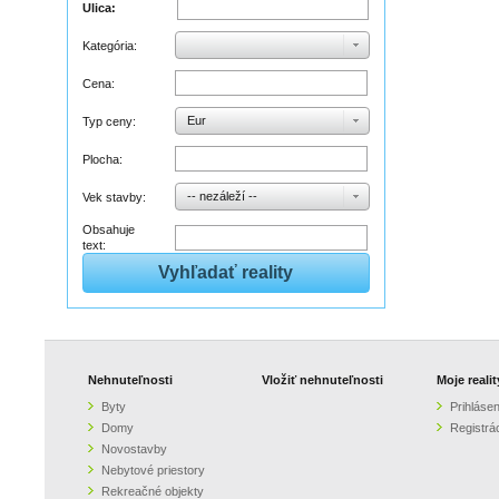
Ulica:
Kategória:
Cena:
Eur
Typ ceny:
Plocha:
-- nezáleží --
Vek stavby:
Obsahuje
text:
Nehnuteľnosti
Vložiť nehnuteľnosti
Moje realit
Byty
Prihlásen
Domy
Registrá
Novostavby
Nebytové priestory
Rekreačné objekty