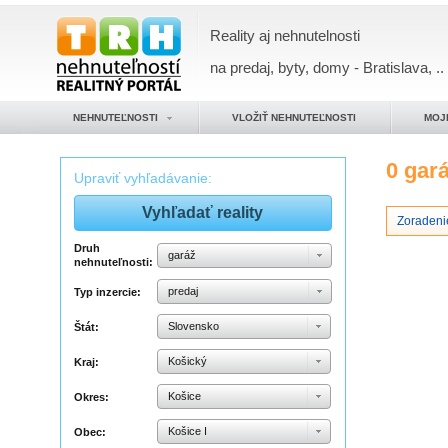
Reality aj nehnutelnosti
na predaj, byty, domy - Bratislava, ..
NEHNUTEĽNOSTI
VLOŽIŤ NEHNUTEĽNOSTI
MOJ
0 gar
Upraviť vyhľadávanie:
Zoradeni
Druh
garáž
nehnuteľnosti:
predaj
Typ inzercie:
Slovensko
Štát:
Košický
Kraj:
Košice
Okres:
Košice I
Obec: