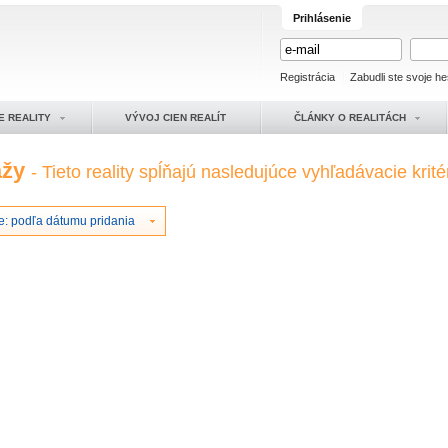
Prihlásenie
Registrácia
Zabudli ste svoje he
E REALITY
VÝVOJ CIEN REALÍT
ČLÁNKY O REALITÁCH
ážy
- Tieto reality spĺňajú nasledujúce vyhľadávacie krité
e: podľa dátumu pridania