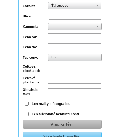
Ťahanovce
Lokalita:
Ulica:
Kategória:
Cena od:
Cena do:
Eur
Typ ceny:
Celková
plocha od:
Celková
plocha do:
Obsahuje
text:
Len reality s fotografiou
Len súkromné nehnuteľnosti
Viac kritérii