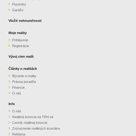
Pozemky
ZVÝRAZNENIE REALITNÝCH INZERÁTOV
Garáže
Vložiť nehnuteľnosti
REKLAMA
Moje reality
Prihlásenie
PARTNERI
Registrácia
OBCHODNÉ PODMIENKY
Vývoj cien realít
Články o realitách
KONTAKT
Bývanie a reality
Právna poradňa
PRIPOMIENKY
Financie
O nás
Info
O nás
Realitná inzercia na TRH.sk
Cenník realitnej inzercie
Zvýraznenie realitných inzerátov
Reklama