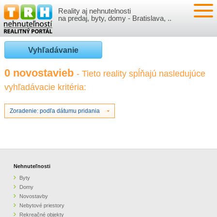
Reality aj nehnutelnosti
NEHNUTEĽNOSTI
na predaj, byty, domy - Bratislava, ..
BYTY
VLOŽIŤ NEHNUTEĽNOSTI
Vyhľadávanie
DOMY
MOJE REALITY
0 novostavieb
- Tieto reality spĺňajú nasledujúce
vyhľadávacie kritéria:
NOVOSTAVBY
PRIHLÁSENIE
VÝVOJ CIEN REALÍT
NEBYTOVÉ PRIESTORY
REGISTRÁCIA
Zoradenie: podľa dátumu pridania
ČLÁNKY O REALITÁCH
REKREAČNÉ OBJEKTY
BÝVANIE A REALITY
INFO
POZEMKY
PRÁVNA PORADŇA
O NÁS
Nehnuteľnosti
Byty
GARÁŽE
FINANCIE
REALITNÁ INZERCIA NA TRH.SK
Domy
Novostavby
Nebytové priestory
O NÁS
CENNÍK REALITNEJ INZERCIE
Rekreačné objekty