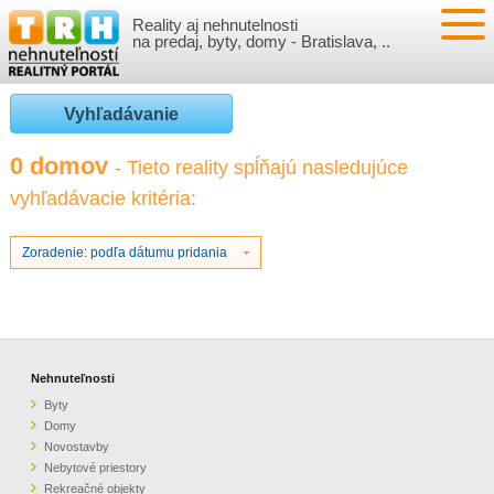
Reality aj nehnutelnosti
NEHNUTEĽNOSTI
na predaj, byty, domy - Bratislava, ..
BYTY
VLOŽIŤ NEHNUTEĽNOSTI
Vyhľadávanie
DOMY
MOJE REALITY
0 domov
- Tieto reality spĺňajú nasledujúce
vyhľadávacie kritéria:
NOVOSTAVBY
PRIHLÁSENIE
VÝVOJ CIEN REALÍT
NEBYTOVÉ PRIESTORY
REGISTRÁCIA
Zoradenie: podľa dátumu pridania
ČLÁNKY O REALITÁCH
REKREAČNÉ OBJEKTY
BÝVANIE A REALITY
INFO
POZEMKY
PRÁVNA PORADŇA
O NÁS
Nehnuteľnosti
Byty
GARÁŽE
FINANCIE
REALITNÁ INZERCIA NA TRH.SK
Domy
Novostavby
Nebytové priestory
O NÁS
CENNÍK REALITNEJ INZERCIE
Rekreačné objekty