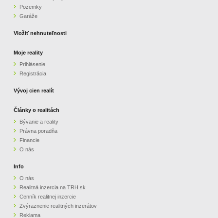
Pozemky
ZVÝRAZNENIE REALITNÝCH INZERÁTOV
Garáže
Vložiť nehnuteľnosti
REKLAMA
Moje reality
Prihlásenie
PARTNERI
Registrácia
OBCHODNÉ PODMIENKY
Vývoj cien realít
Články o realitách
KONTAKT
Bývanie a reality
Právna poradňa
PRIPOMIENKY
Financie
O nás
Info
O nás
Realitná inzercia na TRH.sk
Cenník realitnej inzercie
Zvýraznenie realitných inzerátov
Reklama