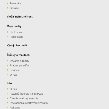
Pozemky
ZVÝRAZNENIE REALITNÝCH INZERÁTOV
Garáže
Vložiť nehnuteľnosti
REKLAMA
Moje reality
Prihlásenie
PARTNERI
Registrácia
OBCHODNÉ PODMIENKY
Vývoj cien realít
Články o realitách
KONTAKT
Bývanie a reality
Právna poradňa
PRIPOMIENKY
Financie
O nás
Info
O nás
Realitná inzercia na TRH.sk
Cenník realitnej inzercie
Zvýraznenie realitných inzerátov
Reklama