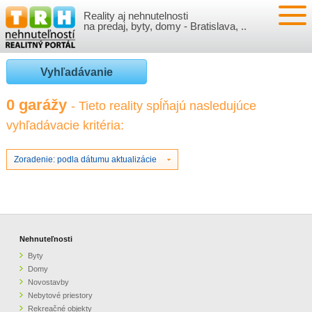
Reality aj nehnutelnosti
NEHNUTEĽNOSTI
na predaj, byty, domy - Bratislava, ..
BYTY
VLOŽIŤ NEHNUTEĽNOSTI
Vyhľadávanie
DOMY
MOJE REALITY
0 garážy
- Tieto reality spĺňajú nasledujúce
vyhľadávacie kritéria:
NOVOSTAVBY
PRIHLÁSENIE
VÝVOJ CIEN REALÍT
NEBYTOVÉ PRIESTORY
REGISTRÁCIA
Zoradenie: podla dátumu aktualizácie
ČLÁNKY O REALITÁCH
REKREAČNÉ OBJEKTY
BÝVANIE A REALITY
INFO
POZEMKY
PRÁVNA PORADŇA
O NÁS
Nehnuteľnosti
Byty
GARÁŽE
FINANCIE
REALITNÁ INZERCIA NA TRH.SK
Domy
Novostavby
Nebytové priestory
O NÁS
CENNÍK REALITNEJ INZERCIE
Rekreačné objekty