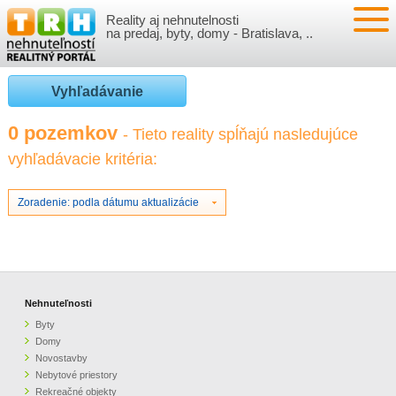
Reality aj nehnutelnosti
NEHNUTEĽNOSTI
na predaj, byty, domy - Bratislava, ..
BYTY
VLOŽIŤ NEHNUTEĽNOSTI
Vyhľadávanie
DOMY
MOJE REALITY
0 pozemkov
- Tieto reality spĺňajú nasledujúce
vyhľadávacie kritéria:
NOVOSTAVBY
PRIHLÁSENIE
VÝVOJ CIEN REALÍT
NEBYTOVÉ PRIESTORY
REGISTRÁCIA
Zoradenie: podla dátumu aktualizácie
ČLÁNKY O REALITÁCH
REKREAČNÉ OBJEKTY
BÝVANIE A REALITY
INFO
POZEMKY
PRÁVNA PORADŇA
O NÁS
Nehnuteľnosti
Byty
GARÁŽE
FINANCIE
REALITNÁ INZERCIA NA TRH.SK
Domy
Novostavby
Nebytové priestory
O NÁS
CENNÍK REALITNEJ INZERCIE
Rekreačné objekty