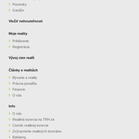
Pozemky
ZVÝRAZNENIE REALITNÝCH INZERÁTOV
Garáže
Vložiť nehnuteľnosti
REKLAMA
Moje reality
Prihlásenie
PARTNERI
Registrácia
OBCHODNÉ PODMIENKY
Vývoj cien realít
Články o realitách
KONTAKT
Bývanie a reality
Právna poradňa
PRIPOMIENKY
Financie
O nás
Info
O nás
Realitná inzercia na TRH.sk
Cenník realitnej inzercie
Zvýraznenie realitných inzerátov
Reklama