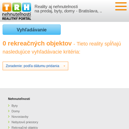
Reality aj nehnutelnosti
NEHNUTEĽNOSTI
na predaj, byty, domy - Bratislava, ..
BYTY
VLOŽIŤ NEHNUTEĽNOSTI
Vyhľadávanie
DOMY
MOJE REALITY
0 rekreačných objektov
- Tieto reality spĺňajú
nasledujúce vyhľadávacie kritéria:
NOVOSTAVBY
PRIHLÁSENIE
VÝVOJ CIEN REALÍT
NEBYTOVÉ PRIESTORY
REGISTRÁCIA
Zoradenie: podľa dátumu pridania
ČLÁNKY O REALITÁCH
REKREAČNÉ OBJEKTY
BÝVANIE A REALITY
INFO
POZEMKY
PRÁVNA PORADŇA
O NÁS
Nehnuteľnosti
Byty
GARÁŽE
FINANCIE
REALITNÁ INZERCIA NA TRH.SK
Domy
Novostavby
Nebytové priestory
O NÁS
CENNÍK REALITNEJ INZERCIE
Rekreačné objekty