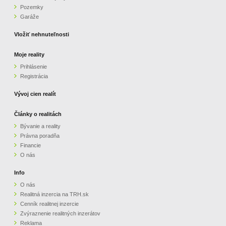
Pozemky
ZVÝRAZNENIE REALITNÝCH INZERÁTOV
Garáže
Vložiť nehnuteľnosti
REKLAMA
Moje reality
Prihlásenie
PARTNERI
Registrácia
OBCHODNÉ PODMIENKY
Vývoj cien realít
Články o realitách
KONTAKT
Bývanie a reality
Právna poradňa
PRIPOMIENKY
Financie
O nás
Info
O nás
Realitná inzercia na TRH.sk
Cenník realitnej inzercie
Zvýraznenie realitných inzerátov
Reklama