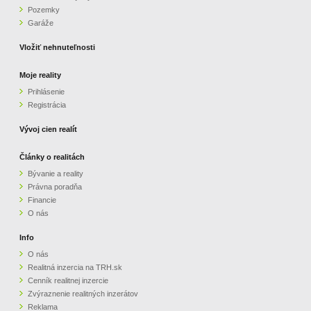
Pozemky
ZVÝRAZNENIE REALITNÝCH INZERÁTOV
Garáže
Vložiť nehnuteľnosti
REKLAMA
Moje reality
Prihlásenie
PARTNERI
Registrácia
OBCHODNÉ PODMIENKY
Vývoj cien realít
Články o realitách
KONTAKT
Bývanie a reality
Právna poradňa
PRIPOMIENKY
Financie
O nás
Info
O nás
Realitná inzercia na TRH.sk
Cenník realitnej inzercie
Zvýraznenie realitných inzerátov
Reklama