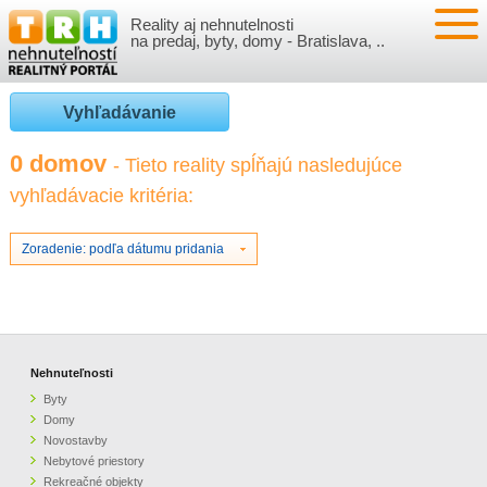
Reality aj nehnutelnosti
NEHNUTEĽNOSTI
na predaj, byty, domy - Bratislava, ..
BYTY
VLOŽIŤ NEHNUTEĽNOSTI
Vyhľadávanie
DOMY
MOJE REALITY
0 domov
- Tieto reality spĺňajú nasledujúce
vyhľadávacie kritéria:
NOVOSTAVBY
PRIHLÁSENIE
VÝVOJ CIEN REALÍT
NEBYTOVÉ PRIESTORY
REGISTRÁCIA
Zoradenie: podľa dátumu pridania
ČLÁNKY O REALITÁCH
REKREAČNÉ OBJEKTY
BÝVANIE A REALITY
INFO
POZEMKY
PRÁVNA PORADŇA
O NÁS
Nehnuteľnosti
Byty
GARÁŽE
FINANCIE
REALITNÁ INZERCIA NA TRH.SK
Domy
Novostavby
Nebytové priestory
O NÁS
CENNÍK REALITNEJ INZERCIE
Rekreačné objekty