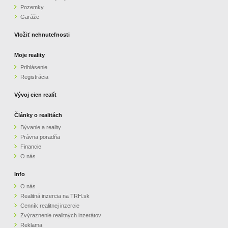
Pozemky
ZVÝRAZNENIE REALITNÝCH INZERÁTOV
Garáže
Vložiť nehnuteľnosti
REKLAMA
Moje reality
Prihlásenie
PARTNERI
Registrácia
OBCHODNÉ PODMIENKY
Vývoj cien realít
Články o realitách
KONTAKT
Bývanie a reality
Právna poradňa
PRIPOMIENKY
Financie
O nás
Info
O nás
Realitná inzercia na TRH.sk
Cenník realitnej inzercie
Zvýraznenie realitných inzerátov
Reklama