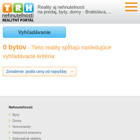
Reality aj nehnutelnosti
NEHNUTEĽNOSTI
na predaj, byty, domy - Bratislava, ..
BYTY
VLOŽIŤ NEHNUTEĽNOSTI
Vyhľadávanie
DOMY
MOJE REALITY
0 bytov
- Tieto reality spĺňajú nasledujúce
vyhľadávacie kritéria:
NOVOSTAVBY
PRIHLÁSENIE
VÝVOJ CIEN REALÍT
NEBYTOVÉ PRIESTORY
REGISTRÁCIA
Zoradenie: podla ceny od najvyššej
ČLÁNKY O REALITÁCH
REKREAČNÉ OBJEKTY
BÝVANIE A REALITY
INFO
POZEMKY
PRÁVNA PORADŇA
O NÁS
Nehnuteľnosti
Byty
GARÁŽE
FINANCIE
REALITNÁ INZERCIA NA TRH.SK
Domy
Novostavby
Nebytové priestory
O NÁS
CENNÍK REALITNEJ INZERCIE
Rekreačné objekty