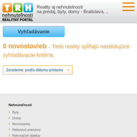
Reality aj nehnutelnosti
NEHNUTEĽNOSTI
na predaj, byty, domy - Bratislava, ..
BYTY
VLOŽIŤ NEHNUTEĽNOSTI
Vyhľadávanie
DOMY
MOJE REALITY
0 novostavieb
- Tieto reality spĺňajú nasledujúce
vyhľadávacie kritéria:
NOVOSTAVBY
PRIHLÁSENIE
VÝVOJ CIEN REALÍT
NEBYTOVÉ PRIESTORY
REGISTRÁCIA
Zoradenie: podľa dátumu pridania
ČLÁNKY O REALITÁCH
REKREAČNÉ OBJEKTY
BÝVANIE A REALITY
INFO
POZEMKY
PRÁVNA PORADŇA
O NÁS
Nehnuteľnosti
Byty
GARÁŽE
FINANCIE
REALITNÁ INZERCIA NA TRH.SK
Domy
Novostavby
Nebytové priestory
O NÁS
CENNÍK REALITNEJ INZERCIE
Rekreačné objekty