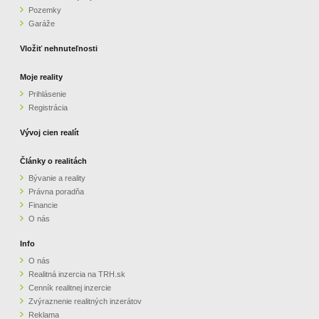
Pozemky
ZVÝRAZNENIE REALITNÝCH INZERÁTOV
Garáže
Vložiť nehnuteľnosti
REKLAMA
Moje reality
Prihlásenie
PARTNERI
Registrácia
OBCHODNÉ PODMIENKY
Vývoj cien realít
Články o realitách
KONTAKT
Bývanie a reality
Právna poradňa
PRIPOMIENKY
Financie
O nás
Info
O nás
Realitná inzercia na TRH.sk
Cenník realitnej inzercie
Zvýraznenie realitných inzerátov
Reklama