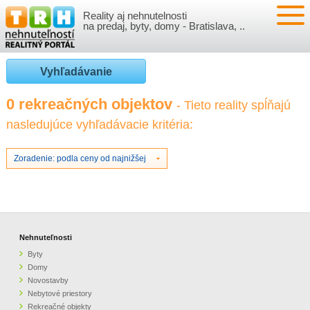
Reality aj nehnutelnosti
NEHNUTEĽNOSTI
na predaj, byty, domy - Bratislava, ..
BYTY
VLOŽIŤ NEHNUTEĽNOSTI
Vyhľadávanie
DOMY
MOJE REALITY
0 rekreačných objektov
- Tieto reality spĺňajú
nasledujúce vyhľadávacie kritéria:
NOVOSTAVBY
PRIHLÁSENIE
VÝVOJ CIEN REALÍT
NEBYTOVÉ PRIESTORY
REGISTRÁCIA
Zoradenie: podla ceny od najnižšej
ČLÁNKY O REALITÁCH
REKREAČNÉ OBJEKTY
BÝVANIE A REALITY
INFO
POZEMKY
PRÁVNA PORADŇA
O NÁS
Nehnuteľnosti
Byty
GARÁŽE
FINANCIE
REALITNÁ INZERCIA NA TRH.SK
Domy
Novostavby
Nebytové priestory
O NÁS
CENNÍK REALITNEJ INZERCIE
Rekreačné objekty