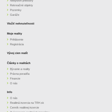
Nebytové priestory
Rekreačné objekty
Pozemky
Garáže
Vložiť nehnuteľnosti
Moje reality
Prihlásenie
Registrácia
Vývoj cien realít
Články o realitách
Bývanie a reality
Právna poradňa
Financie
O nás
Info
O nás
Realitná inzercia na TRH.sk
Cenník realitnej inzercie