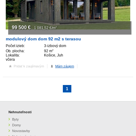
99 500
€
1 081,52
€/m
2
modulový dom dom 92 m2 s terasou
Počet izieb:
3-izbový dom
Ob. plocha:
92 m
2
Lokalita:
Košice, Juh
včera
Pridať k zaujímavým
Mám záujem
1
Nehnuteľnosti
Byty
Domy
Novostavby