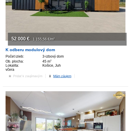
ZVÝRAZNENIE REALITNÝCH INZERÁTOV
REKLAMA
52 000
€
PARTNERI
1 155,56
€/m
2
K odberu modulový dom
OBCHODNÉ PODMIENKY
Počet izieb:
3-izbový dom
Ob. plocha:
45 m
2
Lokalita:
Košice, Juh
KONTAKT
včera
Pridať k zaujímavým
Mám záujem
PRIPOMIENKY