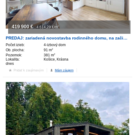
419 900
€
4 614,29
€/m
2
PREDAJ: zariadená novostavba rodinného domu, na začiatku Košice–Krásna
Počet izieb:
4-izbový dom
Ob. plocha:
91 m
2
Pozemok:
381 m
2
Lokalita:
Košice, Krásna
dnes
Pridať k zaujímavým
Mám záujem