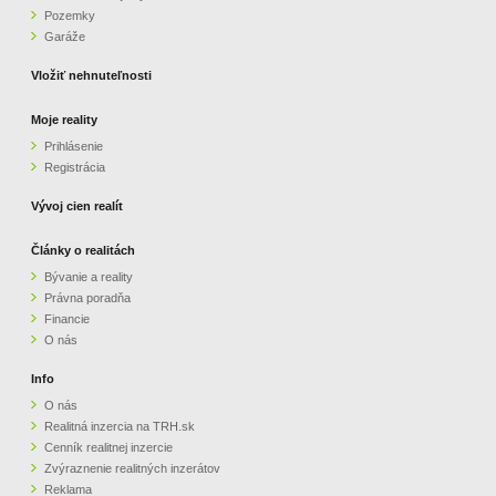
Pozemky
ZVÝRAZNENIE REALITNÝCH INZERÁTOV
Garáže
Vložiť nehnuteľnosti
REKLAMA
Moje reality
Prihlásenie
PARTNERI
Registrácia
OBCHODNÉ PODMIENKY
Vývoj cien realít
Články o realitách
KONTAKT
Bývanie a reality
Právna poradňa
PRIPOMIENKY
Financie
O nás
Info
O nás
Realitná inzercia na TRH.sk
Cenník realitnej inzercie
Zvýraznenie realitných inzerátov
Reklama