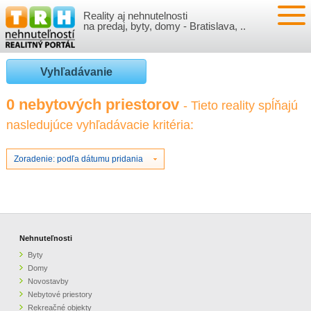
Reality aj nehnutelnosti
NEHNUTEĽNOSTI
na predaj, byty, domy - Bratislava, ..
BYTY
VLOŽIŤ NEHNUTEĽNOSTI
Vyhľadávanie
DOMY
MOJE REALITY
0 nebytových priestorov
- Tieto reality spĺňajú
nasledujúce vyhľadávacie kritéria:
NOVOSTAVBY
PRIHLÁSENIE
VÝVOJ CIEN REALÍT
NEBYTOVÉ PRIESTORY
REGISTRÁCIA
Zoradenie: podľa dátumu pridania
ČLÁNKY O REALITÁCH
REKREAČNÉ OBJEKTY
BÝVANIE A REALITY
INFO
POZEMKY
PRÁVNA PORADŇA
O NÁS
Nehnuteľnosti
Byty
GARÁŽE
FINANCIE
REALITNÁ INZERCIA NA TRH.SK
Domy
Novostavby
Nebytové priestory
O NÁS
CENNÍK REALITNEJ INZERCIE
Rekreačné objekty