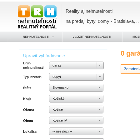
Reality aj nehnutelnosti
na predaj, byty, domy - Bratislava, ..
NEHNUTEĽNOSTI
VLOŽIŤ NEHNUTEĽNOSTI
MOJ
0 gar
Upraviť vyhľadávanie:
Druh
garáž
nehnuteľnosti:
Zoradeni
dopyt
Typ inzercie:
Slovensko
Štát:
Košický
Kraj:
Košice
Okres:
Košice IV
Obec:
-- nezáleží --
Lokalita: