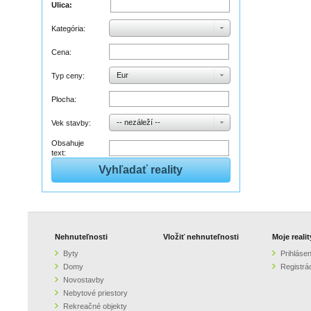
Ulica:
Kategória:
Cena:
Eur
Typ ceny:
Plocha:
-- nezáleží --
Vek stavby:
Obsahuje
text:
Nehnuteľnosti
Vložiť nehnuteľnosti
Moje realit
Byty
Prihlásen
Domy
Registrá
Novostavby
Nebytové priestory
Rekreačné objekty