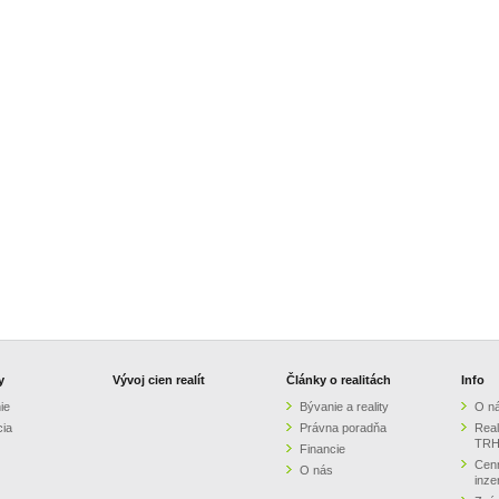
y
Vývoj cien realít
Články o realitách
Info
ie
Bývanie a reality
O n
cia
Právna poradňa
Real
TRH
Financie
Cenn
O nás
inze