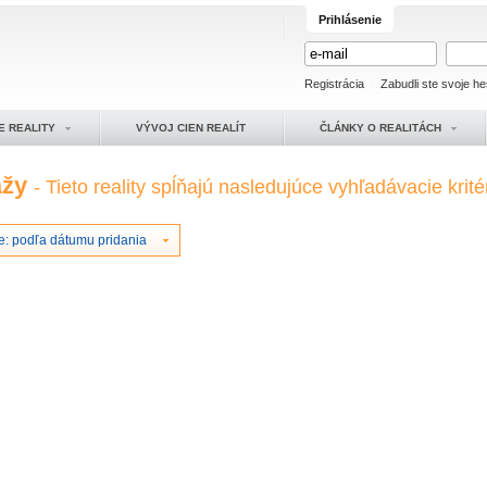
Prihlásenie
Registrácia
Zabudli ste svoje he
E REALITY
VÝVOJ CIEN REALÍT
ČLÁNKY O REALITÁCH
ážy
- Tieto reality spĺňajú nasledujúce vyhľadávacie krité
e: podľa dátumu pridania