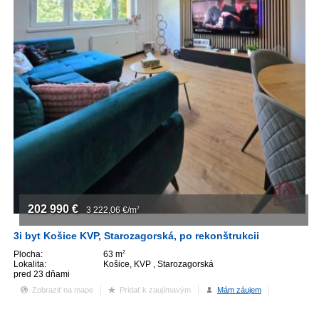
202 990
€
3 222,06
€/m
2
3i byt Košice KVP, Starozagorská, po rekonštrukcii
Plocha:
63 m
2
Lokalita:
Košice, KVP , Starozagorská
pred 23 dňami
Zobraziť na mape
Pridať k zaujímavým
Mám záujem