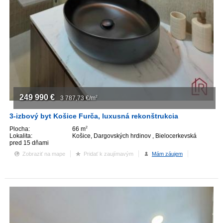
249 990
€
3 787,73
€/m
2
3-izbový byt Košice Furča, luxusná rekonštrukcia
Plocha:
66 m
2
Lokalita:
Košice, Dargovských hrdinov , Bielocerkevská
pred 15 dňami
Zobraziť na mape
Pridať k zaujímavým
Mám záujem