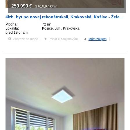
259 990
€
3 610,97
€/m
2
4izb. byt po novej rekonštrukcii, Krakovská, Košice - Železníky
Plocha:
72 m
2
Lokalita:
Košice, Juh , Krakovská
pred 19 dňami
Zobraziť na mape
Pridať k zaujímavým
Mám záujem