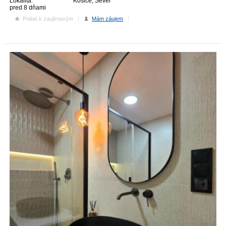
Lokalita:
Košice, Sever
pred 8 dňami
Pridať k zaujímavým
Mám záujem