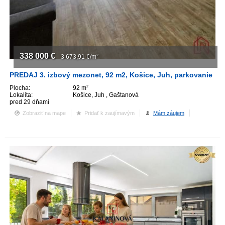
338 000
€
3 673,91
€/m
2
PREDAJ 3. izbový mezonet, 92 m2, Košice, Juh, parkovanie
Plocha:
92 m
2
Lokalita:
Košice, Juh , Gaštanová
pred 29 dňami
Zobraziť na mape
Pridať k zaujímavým
Mám záujem