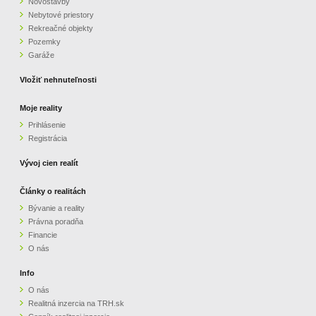
Novostavby
Nebytové priestory
Rekreačné objekty
Pozemky
Garáže
Vložiť nehnuteľnosti
Moje reality
Prihlásenie
Registrácia
Vývoj cien realít
Články o realitách
Bývanie a reality
Právna poradňa
Financie
O nás
Info
O nás
Realitná inzercia na TRH.sk