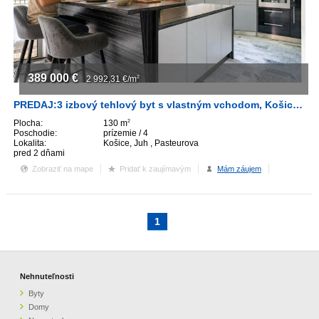
389 000
€
2 992,31
€/m
2
PREDAJ:3 izbový tehlový byt s vlastným vchodom, Košice, ul. Pasteurova
Plocha:
130 m
2
Poschodie:
prízemie / 4
Lokalita:
Košice, Juh , Pasteurova
pred 2 dňami
Zobraziť na mape
Pridať k zaujímavým
Mám záujem
1
Nehnuteľnosti
Byty
Domy