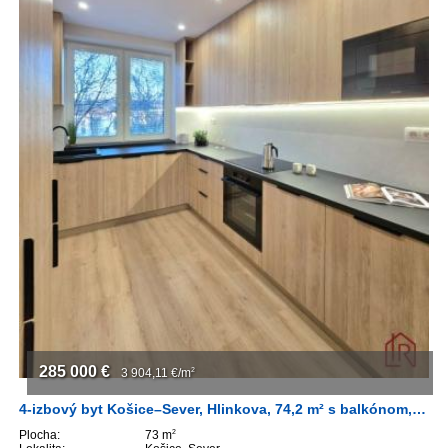
285 000
€
3 904,11
€/m
2
4-izbový byt Košice–Sever, Hlinkova, 74,2 m² s balkónom, 4.p
Plocha:
73 m
2