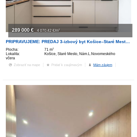
ZVÝRAZNENIE REALITNÝCH INZERÁTOV
REKLAMA
289 000
€
4 070,42
€/m
2
PARTNERI
PRIPRAVUJEME: PREDAJ 3-izbový byt Košice–Staré Mesto, L. Novomeského
Plocha:
71 m
2
Lokalita:
Košice, Staré Mesto, Nám.L.Novomeského
OBCHODNÉ PODMIENKY
včera
Zobraziť na mape
Pridať k zaujímavým
Mám záujem
KONTAKT
PRIPOMIENKY