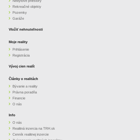
Nebytové priestory
Rekreačné objekty
ZVÝRAZNENIE REALITNÝCH INZERÁTOV
Pozemky
Garáže
REKLAMA
Vložiť nehnuteľnosti
PARTNERI
Moje reality
Prihlásenie
Registrácia
OBCHODNÉ PODMIENKY
Vývoj cien realít
KONTAKT
Články o realitách
Bývanie a reality
PRIPOMIENKY
Právna poradňa
Financie
O nás
Info
O nás
Realitná inzercia na TRH.sk
Cenník realitnej inzercie