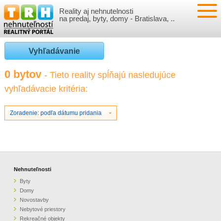
Reality aj nehnutelnosti
NEHNUTEĽNOSTI
na predaj, byty, domy - Bratislava, ..
BYTY
VLOŽIŤ NEHNUTEĽNOSTI
Vyhľadávanie
DOMY
MOJE REALITY
0 bytov
- Tieto reality spĺňajú nasledujúce
vyhľadávacie kritéria:
NOVOSTAVBY
PRIHLÁSENIE
VÝVOJ CIEN REALÍT
NEBYTOVÉ PRIESTORY
REGISTRÁCIA
Zoradenie: podľa dátumu pridania
ČLÁNKY O REALITÁCH
REKREAČNÉ OBJEKTY
BÝVANIE A REALITY
INFO
POZEMKY
PRÁVNA PORADŇA
O NÁS
Nehnuteľnosti
Byty
GARÁŽE
FINANCIE
REALITNÁ INZERCIA NA TRH.SK
Domy
Novostavby
Nebytové priestory
O NÁS
CENNÍK REALITNEJ INZERCIE
Rekreačné objekty