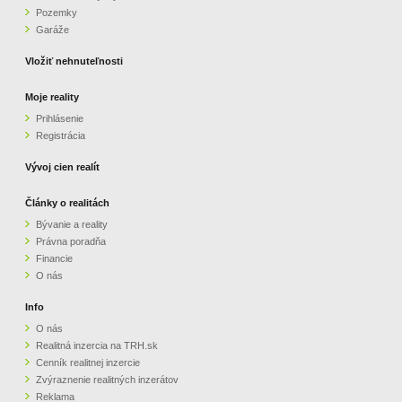
Pozemky
ZVÝRAZNENIE REALITNÝCH INZERÁTOV
Garáže
Vložiť nehnuteľnosti
REKLAMA
Moje reality
Prihlásenie
PARTNERI
Registrácia
OBCHODNÉ PODMIENKY
Vývoj cien realít
Články o realitách
KONTAKT
Bývanie a reality
Právna poradňa
PRIPOMIENKY
Financie
O nás
Info
O nás
Realitná inzercia na TRH.sk
Cenník realitnej inzercie
Zvýraznenie realitných inzerátov
Reklama