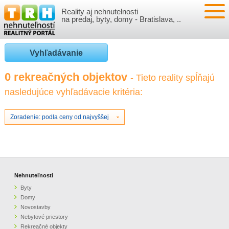
Reality aj nehnutelnosti
NEHNUTEĽNOSTI
na predaj, byty, domy - Bratislava, ..
BYTY
VLOŽIŤ NEHNUTEĽNOSTI
Vyhľadávanie
DOMY
MOJE REALITY
0 rekreačných objektov
- Tieto reality spĺňajú
nasledujúce vyhľadávacie kritéria:
NOVOSTAVBY
PRIHLÁSENIE
VÝVOJ CIEN REALÍT
NEBYTOVÉ PRIESTORY
REGISTRÁCIA
Zoradenie: podla ceny od najvyššej
ČLÁNKY O REALITÁCH
REKREAČNÉ OBJEKTY
BÝVANIE A REALITY
INFO
POZEMKY
PRÁVNA PORADŇA
O NÁS
Nehnuteľnosti
Byty
GARÁŽE
FINANCIE
REALITNÁ INZERCIA NA TRH.SK
Domy
Novostavby
Nebytové priestory
O NÁS
CENNÍK REALITNEJ INZERCIE
Rekreačné objekty