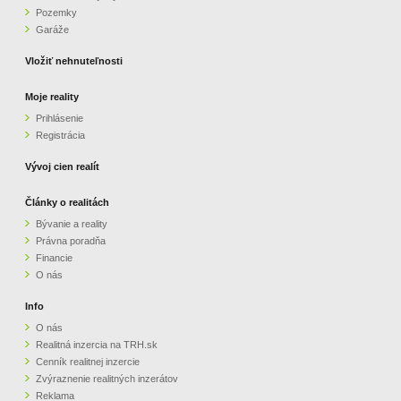
Pozemky
ZVÝRAZNENIE REALITNÝCH INZERÁTOV
Garáže
Vložiť nehnuteľnosti
REKLAMA
Moje reality
Prihlásenie
PARTNERI
Registrácia
OBCHODNÉ PODMIENKY
Vývoj cien realít
Články o realitách
KONTAKT
Bývanie a reality
Právna poradňa
PRIPOMIENKY
Financie
O nás
Info
O nás
Realitná inzercia na TRH.sk
Cenník realitnej inzercie
Zvýraznenie realitných inzerátov
Reklama