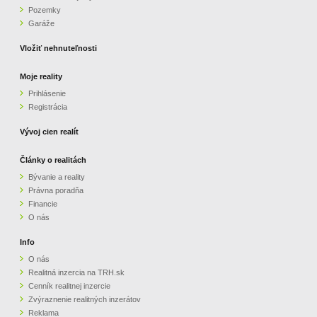
Pozemky
ZVÝRAZNENIE REALITNÝCH INZERÁTOV
Garáže
Vložiť nehnuteľnosti
REKLAMA
Moje reality
Prihlásenie
PARTNERI
Registrácia
OBCHODNÉ PODMIENKY
Vývoj cien realít
Články o realitách
KONTAKT
Bývanie a reality
Právna poradňa
PRIPOMIENKY
Financie
O nás
Info
O nás
Realitná inzercia na TRH.sk
Cenník realitnej inzercie
Zvýraznenie realitných inzerátov
Reklama