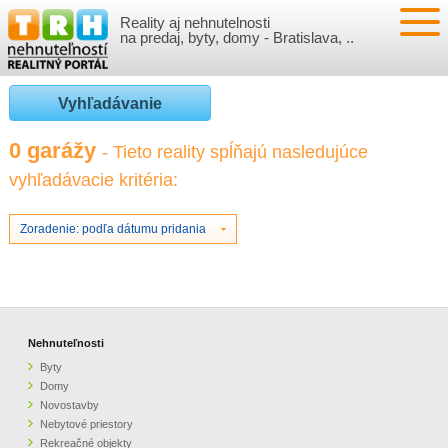
Reality aj nehnutelnosti
NEHNUTEĽNOSTI
na predaj, byty, domy - Bratislava, ..
BYTY
VLOŽIŤ NEHNUTEĽNOSTI
Vyhľadávanie
DOMY
MOJE REALITY
0 garážy
- Tieto reality spĺňajú nasledujúce
vyhľadávacie kritéria:
NOVOSTAVBY
PRIHLÁSENIE
VÝVOJ CIEN REALÍT
NEBYTOVÉ PRIESTORY
REGISTRÁCIA
Zoradenie: podľa dátumu pridania
ČLÁNKY O REALITÁCH
REKREAČNÉ OBJEKTY
BÝVANIE A REALITY
INFO
POZEMKY
PRÁVNA PORADŇA
O NÁS
Nehnuteľnosti
Byty
GARÁŽE
FINANCIE
REALITNÁ INZERCIA NA TRH.SK
Domy
Novostavby
Nebytové priestory
O NÁS
CENNÍK REALITNEJ INZERCIE
Rekreačné objekty