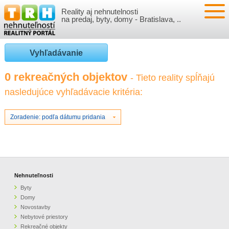
Reality aj nehnutelnosti
NEHNUTEĽNOSTI
na predaj, byty, domy - Bratislava, ..
BYTY
VLOŽIŤ NEHNUTEĽNOSTI
Vyhľadávanie
DOMY
MOJE REALITY
0 rekreačných objektov
- Tieto reality spĺňajú
nasledujúce vyhľadávacie kritéria:
NOVOSTAVBY
PRIHLÁSENIE
VÝVOJ CIEN REALÍT
NEBYTOVÉ PRIESTORY
REGISTRÁCIA
Zoradenie: podľa dátumu pridania
ČLÁNKY O REALITÁCH
REKREAČNÉ OBJEKTY
BÝVANIE A REALITY
INFO
POZEMKY
PRÁVNA PORADŇA
O NÁS
Nehnuteľnosti
Byty
GARÁŽE
FINANCIE
REALITNÁ INZERCIA NA TRH.SK
Domy
Novostavby
Nebytové priestory
O NÁS
CENNÍK REALITNEJ INZERCIE
Rekreačné objekty