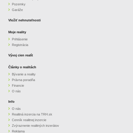
Pozemky
ZVÝRAZNENIE REALITNÝCH INZERÁTOV
Garáže
Vložiť nehnuteľnosti
REKLAMA
Moje reality
Prihlásenie
PARTNERI
Registrácia
OBCHODNÉ PODMIENKY
Vývoj cien realít
Články o realitách
KONTAKT
Bývanie a reality
Právna poradňa
PRIPOMIENKY
Financie
O nás
Info
O nás
Realitná inzercia na TRH.sk
Cenník realitnej inzercie
Zvýraznenie realitných inzerátov
Reklama