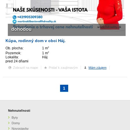
ZVÝRAZNENIE REALITNÝCH INZERÁTOV
REKLAMA
dohodou
PARTNERI
Kúpa, rodinný dom v obci Háj.
Ob. plocha:
1 m
2
Pozemok:
1 m
2
OBCHODNÉ PODMIENKY
Lokalita:
Háj
pred 24 dňami
KONTAKT
Zobraziť na mape
Pridať k zaujímavým
Mám záujem
PRIPOMIENKY
1
Nehnuteľnosti
Byty
Domy
Novostavby