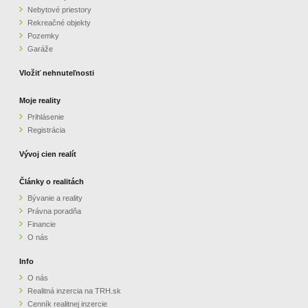
Nebytové priestory
Rekreačné objekty
Pozemky
Garáže
Vložiť nehnuteľnosti
Moje reality
Prihlásenie
Registrácia
Vývoj cien realít
Články o realitách
Bývanie a reality
Právna poradňa
Financie
O nás
Info
O nás
Realitná inzercia na TRH.sk
Cenník realitnej inzercie