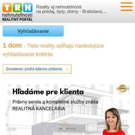
Reality aj nehnutelnosti
NEHNUTEĽNOSTI
na predaj, byty, domy - Bratislava, ..
BYTY
VLOŽIŤ NEHNUTEĽNOSTI
Vyhľadávanie
DOMY
MOJE REALITY
1 dom
- Tieto reality spĺňajú nasledujúce
vyhľadávacie kritéria:
NOVOSTAVBY
PRIHLÁSENIE
VÝVOJ CIEN REALÍT
NEBYTOVÉ PRIESTORY
REGISTRÁCIA
Zoradenie: podľa dátumu pridania
ČLÁNKY O REALITÁCH
REKREAČNÉ OBJEKTY
BÝVANIE A REALITY
INFO
POZEMKY
PRÁVNA PORADŇA
O NÁS
GARÁŽE
FINANCIE
REALITNÁ INZERCIA NA TRH.SK
O NÁS
CENNÍK REALITNEJ INZERCIE