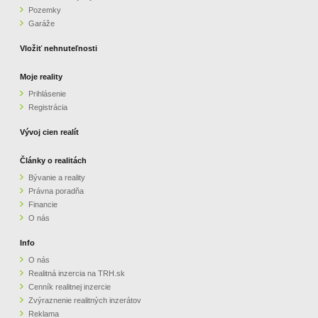
Pozemky
ZVÝRAZNENIE REALITNÝCH INZERÁTOV
Garáže
Vložiť nehnuteľnosti
REKLAMA
Moje reality
Prihlásenie
PARTNERI
Registrácia
OBCHODNÉ PODMIENKY
Vývoj cien realít
Články o realitách
KONTAKT
Bývanie a reality
Právna poradňa
PRIPOMIENKY
Financie
O nás
Info
O nás
Realitná inzercia na TRH.sk
Cenník realitnej inzercie
Zvýraznenie realitných inzerátov
Reklama