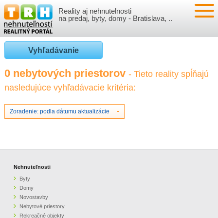
Reality aj nehnutelnosti
NEHNUTEĽNOSTI
na predaj, byty, domy - Bratislava, ..
BYTY
VLOŽIŤ NEHNUTEĽNOSTI
Vyhľadávanie
DOMY
MOJE REALITY
0 nebytových priestorov
- Tieto reality spĺňajú
nasledujúce vyhľadávacie kritéria:
NOVOSTAVBY
PRIHLÁSENIE
VÝVOJ CIEN REALÍT
NEBYTOVÉ PRIESTORY
REGISTRÁCIA
Zoradenie: podla dátumu aktualizácie
ČLÁNKY O REALITÁCH
REKREAČNÉ OBJEKTY
BÝVANIE A REALITY
INFO
POZEMKY
PRÁVNA PORADŇA
O NÁS
Nehnuteľnosti
Byty
GARÁŽE
FINANCIE
REALITNÁ INZERCIA NA TRH.SK
Domy
Novostavby
Nebytové priestory
O NÁS
CENNÍK REALITNEJ INZERCIE
Rekreačné objekty