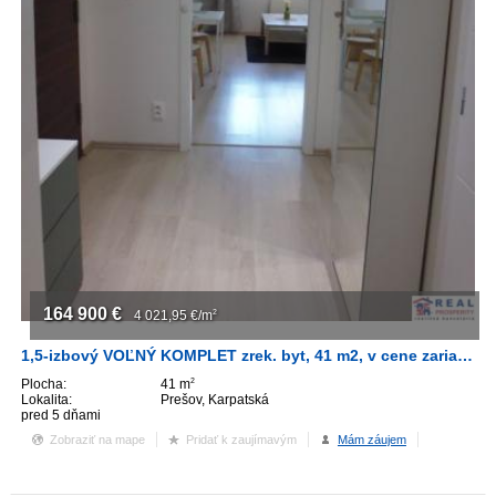
164 900
€
4 021,95
€/m
2
1,5-izbový VOĽNÝ KOMPLET zrek. byt, 41 m2, v cene zariadenie - SEKČOV
Plocha:
41 m
2
Lokalita:
Prešov, Karpatská
pred 5 dňami
Zobraziť na mape
Pridať k zaujímavým
Mám záujem