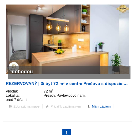
dohodou
REZERVOVANÝ | 3i byt 72 m² v centre Prešova s dispozíciou RD
Plocha:
72 m
2
Lokalita:
Prešov, Pavlovičovo nám.
pred 7 dňami
Zobraziť na mape
Pridať k zaujímavým
Mám záujem
1