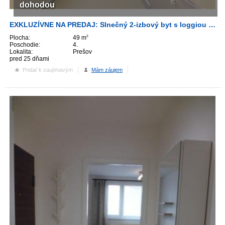
dohodou
EXKLUZÍVNE NA PREDAJ: Slnečný 2-izbový byt s loggiou – ulica Českoslov
Plocha:
49 m
2
Poschodie:
4.
Lokalita:
Prešov
pred 25 dňami
Pridať k zaujímavým
Mám záujem