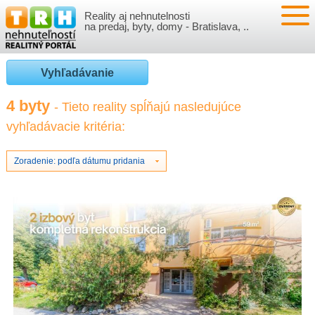
Reality aj nehnutelnosti
NEHNUTEĽNOSTI
na predaj, byty, domy - Bratislava, ..
BYTY
VLOŽIŤ NEHNUTEĽNOSTI
Vyhľadávanie
DOMY
MOJE REALITY
4 byty
- Tieto reality spĺňajú nasledujúce
vyhľadávacie kritéria:
NOVOSTAVBY
PRIHLÁSENIE
VÝVOJ CIEN REALÍT
NEBYTOVÉ PRIESTORY
REGISTRÁCIA
Zoradenie: podľa dátumu pridania
ČLÁNKY O REALITÁCH
REKREAČNÉ OBJEKTY
BÝVANIE A REALITY
INFO
POZEMKY
PRÁVNA PORADŇA
O NÁS
GARÁŽE
FINANCIE
REALITNÁ INZERCIA NA TRH.SK
O NÁS
CENNÍK REALITNEJ INZERCIE