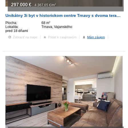
297 000
€
4 367,65
€/m
2
Unikátny 3i byt v historickom centre Trnavy s dvoma terasami (39 m²)
Plocha:
68 m
2
Lokalita:
Trnava, Vajanského
pred 18 dňami
Zobraziť na mape
Pridať k zaujímavým
Mám záujem