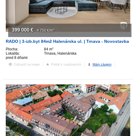
ZVÝRAZNENIE REALITNÝCH INZERÁTOV
REKLAMA
399 000
€
4 750
€/m
2
PARTNERI
RADO | 3-izb.byt 84m2 Halenárska ul. | Trnava - Novostavba
Plocha:
84 m
2
Lokalita:
Trnava, Halenárska
OBCHODNÉ PODMIENKY
pred 8 dňami
Zobraziť na mape
Pridať k zaujímavým
Mám záujem
KONTAKT
PRIPOMIENKY