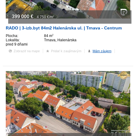
399 000
€
4 750
€/m
2
RADO | 3-izb.byt 84m2 Halenárska ul. | Trnava - Centrum
Plocha:
84 m
2
Lokalita:
Trnava, Halenárska
pred 9 dňami
Zobraziť na mape
Pridať k zaujímavým
Mám záujem