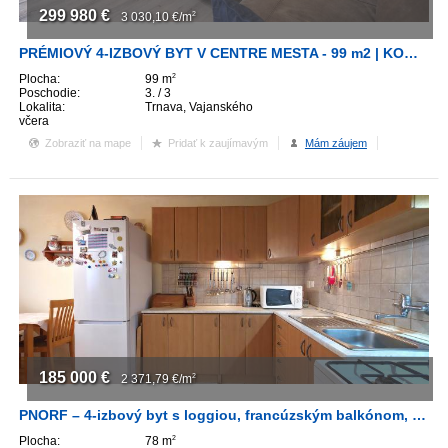
299 980
€
3 030,10
€/m
2
PRÉMIOVÝ 4-IZBOVÝ BYT V CENTRE MESTA - 99 m2 | KOMPLETNÁ KVALITNÁ REKONŠTRUKCIA
Plocha:
99 m
2
Poschodie:
3. / 3
Lokalita:
Trnava, Vajanského
včera
Zobraziť na mape
Pridať k zaujímavým
Mám záujem
185 000
€
2 371,79
€/m
2
PNORF – 4-izbový byt s loggiou, francúzským balkónom, pivnicou, Špačinská cesta
Plocha:
78 m
2