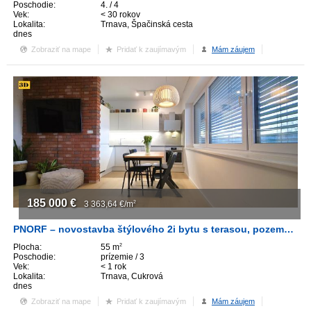
Poschodie:
4. / 4
Vek:
< 30 rokov
Lokalita:
Trnava, Špačinská cesta
dnes
Zobraziť na mape
Pridať k zaujímavým
Mám záujem
185 000
€
3 363,64
€/m
2
PNORF – novostavba štýlového 2i bytu s terasou, pozemkom 48 m2, parkovaním, ul. J. Adamca
Plocha:
55 m
2
Poschodie:
prízemie / 3
Vek:
< 1 rok
Lokalita:
Trnava, Cukrová
dnes
Zobraziť na mape
Pridať k zaujímavým
Mám záujem