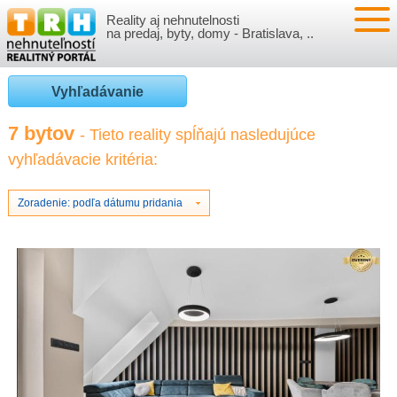
Reality aj nehnutelnosti
NEHNUTEĽNOSTI
na predaj, byty, domy - Bratislava, ..
BYTY
VLOŽIŤ NEHNUTEĽNOSTI
Vyhľadávanie
DOMY
MOJE REALITY
7 bytov
- Tieto reality spĺňajú nasledujúce
vyhľadávacie kritéria:
NOVOSTAVBY
PRIHLÁSENIE
VÝVOJ CIEN REALÍT
NEBYTOVÉ PRIESTORY
REGISTRÁCIA
Zoradenie: podľa dátumu pridania
ČLÁNKY O REALITÁCH
REKREAČNÉ OBJEKTY
BÝVANIE A REALITY
INFO
POZEMKY
PRÁVNA PORADŇA
O NÁS
GARÁŽE
FINANCIE
REALITNÁ INZERCIA NA TRH.SK
O NÁS
CENNÍK REALITNEJ INZERCIE