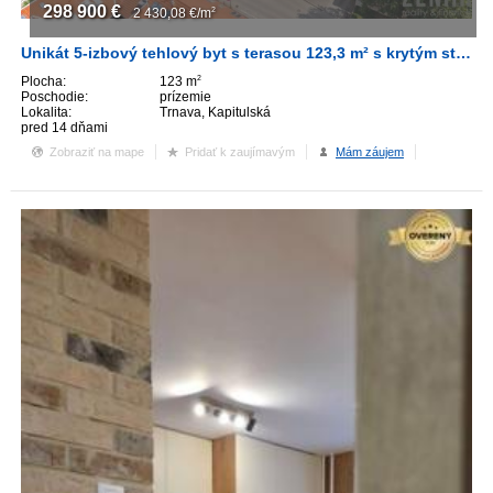
298 900
€
2 430,08
€/m
2
Unikát 5-izbový tehlový byt s terasou 123,3 m² s krytým státim
Plocha:
123 m
2
Poschodie:
prízemie
Lokalita:
Trnava, Kapitulská
pred 14 dňami
Zobraziť na mape
Pridať k zaujímavým
Mám záujem